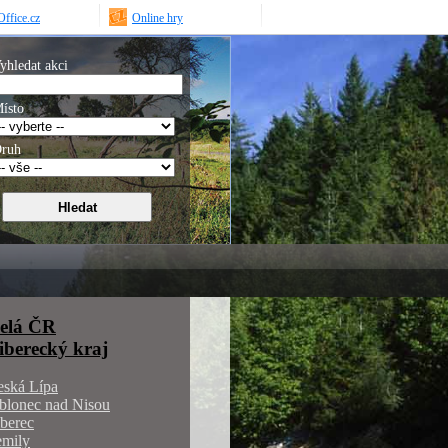
ffice.cz
Online hry
yhledat akci
ísto
ruh
elá ČR
iberecký kraj
eská Lípa
blonec nad Nisou
berec
emily