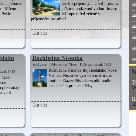
íka a pohostí
prožití příjemných chvil u jezera
ta
m : Mšeno-
s čistou podzemní vodou. Jezero
1.
n-Peklo-
leží uprostřed zeleně v
ta
příjemném prostředí.
1.
ta
1.
Číst více
ta
1.
ta
1.
Údolní
Rozhledna Nisanka
ta
Stálá akce -
Jablonec nad Nisou
- Počet zobrazení: 7263
Rozhledna Nisanka stojí nedaleko Nové
S
azení: 8429
Vsi nad Nisou ve výši 676 metrů nad
o nebo
mořem. Název Nisanka vznikl podle
Tr
ecně
nedalekého pramene Nisy.
Vy
 přehrada je
 povodí
On
10
Číst více