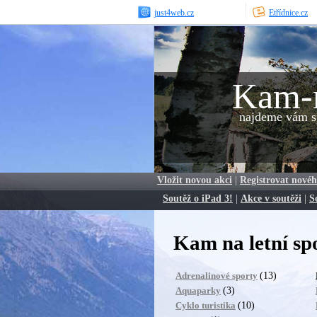
just4web.cz
Etřídnice.cz
Kam-
najdeme vám sp
Vložit novou akci
|
Registrovat novéh
Soutěž o iPad 3!
|
Akce v soutěži
|
S
Kam na letní spo
(13)
Adrenalinové sporty
(3)
Aquaparky
(10)
Cyklo turistika