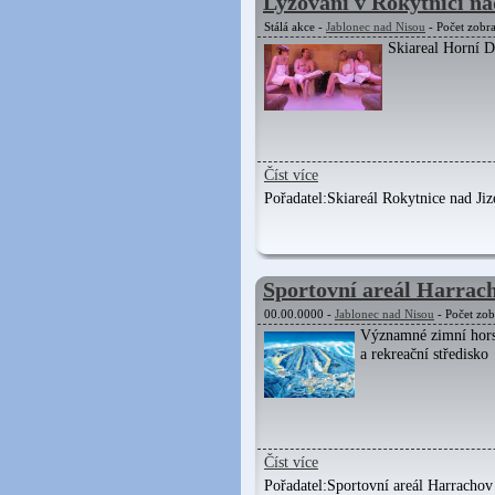
Lyžování v Rokytnici na
Stálá akce -
Jablonec nad Nisou
- Počet zobr
Skiareal Horní 
Číst více
Pořadatel:
Skiareál Rokytnice nad Jiz
Sportovní areál Harrac
00.00.0000 -
Jablonec nad Nisou
- Počet zob
Významné zimní hors
a rekreační středisko
Číst více
Pořadatel:
Sportovní areál Harrachov 