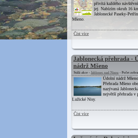
přivítá každého návštěvn
jej. Nabízím okruh 16 k
Jablonecké Paseky-Petří
Mšeno.
Číst více
Jablonecká přehrada - 
nádrž Mšeno
Stálá akce -
Jablonec nad Nisou
- Počet zobr
Údolní nádrž Mšen
Přehrada Mšeno ob
nazývaná Jablonecká
největší přehrada v
Lužické Nisy.
Číst více