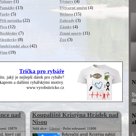
(1)
(4)
Nákupy
Výstavy
(13)
(4)
Památky
Výtvarné umění
(5)
(15)
Parky
Welness
(22)
(3)
Pěší turistika
Zahrady
(12)
(4)
Pivo
Zámky
(7)
(11)
Rozhledny
Zimní sporty
(8)
(3)
Sjezdovky
Zoo
(42)
Společenské akce
(19)
Víno
Trička pro rybáře
íte, jaký je nejlepší dárek pro rybáře?
N
, kaprem a dalšími rybářskými motivy.
www.vyrobsitricko.cz
Na
do
Od
once nad
Koupaliště Kristýna Hrádek nad
N
Nisou
a
azení: 10870
Stálá akce -
Liberec
- Počet zobrazení: 11606
id, který rád
Rekreační areál Kristýna nabízí
1.