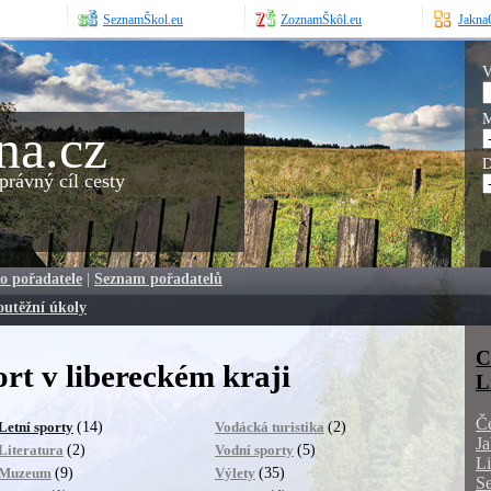
SeznamŠkol.eu
ZoznamŠkôl.eu
JaknaO
V
M
na.cz
D
rávný cíl cesty
o pořadatele
|
Seznam pořadatelů
outěžní úkoly
C
rt v libereckém kraji
L
Č
(14)
(2)
Letní sporty
Vodácká turistika
Ja
(2)
(5)
Literatura
Vodní sporty
Li
(9)
(35)
Muzeum
Výlety
S