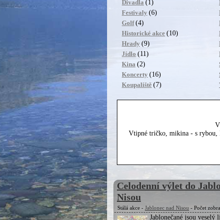
(1)
Divadla
(6)
Festivaly
(4)
Golf
(10)
Historické akce
(9)
Hrady
(11)
Jídlo
(2)
Kina
(16)
Koncerty
(7)
Koupaliště
V
Vtipné tričko, mikina - s rybou
Celodenní výlet do Jabl
Nisou
Stálá akce -
Jablonec nad Nisou
- Počet zobr
Jablonečané jsou veselý l