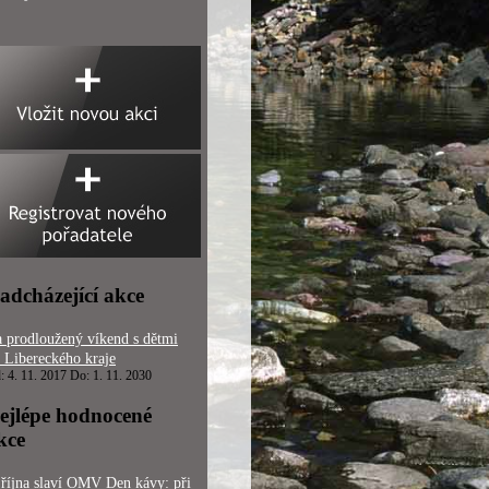
adcházející akce
 prodloužený víkend s dětmi
 Libereckého kraje
: 4. 11. 2017 Do: 1. 11. 2030
ejlépe hodnocené
kce
 října slaví OMV Den kávy: při