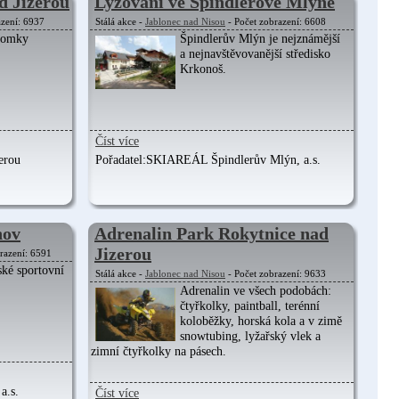
d Jizerou
Lyžování ve Špindlerově Mlýně
azení: 6937
Stálá akce -
Jablonec nad Nisou
- Počet zobrazení: 6608
Domky
Špindlerův Mlýn je nejznámější
a nejnavštěvovanější středisko
Krkonoš.
Číst více
erou
Pořadatel:
SKIAREÁL Špindlerův Mlýn, a.s.
hov
Adrenalin Park Rokytnice nad
Jizerou
razení: 6591
ké sportovní
Stálá akce -
Jablonec nad Nisou
- Počet zobrazení: 9633
Adrenalin ve všech podobách:
čtyřkolky, paintball, terénní
koloběžky, horská kola a v zimě
snowtubing, lyžařský vlek a
zimní čtyřkolky na pásech.
a.s.
Číst více