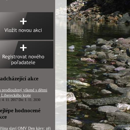
adcházející akce
 prodloužený víkend s dětmi
 Libereckého kraje
: 4. 11. 2017 Do: 1. 11. 2030
ejlépe hodnocené
kce
 října slaví OMV Den kávy: při