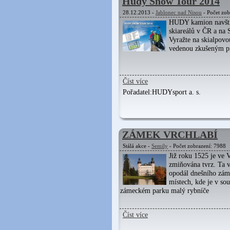
Hudy Snow Tour 2014
28.12.2013 -
Jablonec nad Nisou
- Počet zob
HUDY kamion navští
skiareálů v ČR a na 
Vyražte na skialpovo
vedenou zkušeným p
Číst více
Pořadatel:
HUDYsport a. s.
ZÁMEK VRCHLABÍ
Stálá akce -
Semily
- Počet zobrazení: 7988
Již roku 1525 je ve 
zmiňována tvrz. Ta v
opodál dnešního zám
místech, kde je v sou
zámeckém parku malý rybníče
Číst více