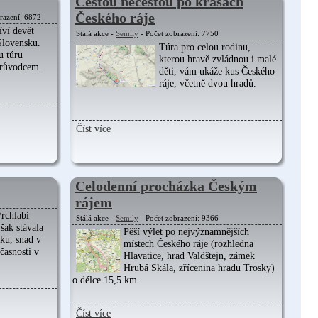
Cestou necestou po krásách
Českého ráje
razení: 6872
ví devět
Stálá akce -
Semily
- Počet zobrazení: 7750
Slovensku.
Túra pro celou rodinu,
u túru
kterou hravě zvládnou i malé
růvodcem.
děti, vám ukáže kus Českého
ráje, včetně dvou hradů.
Číst více
Celodenní procházka Českým
rájem
Vrchlabí
Stálá akce -
Semily
- Počet zobrazení: 9366
šak stávala
Pěší výlet po nejvýznamnějších
ku, snad v
místech Českého ráje (rozhledna
časnosti v
Hlavatice, hrad Valdštejn, zámek
Hrubá Skála, zřícenina hradu Trosky)
o délce 15,5 km.
Číst více