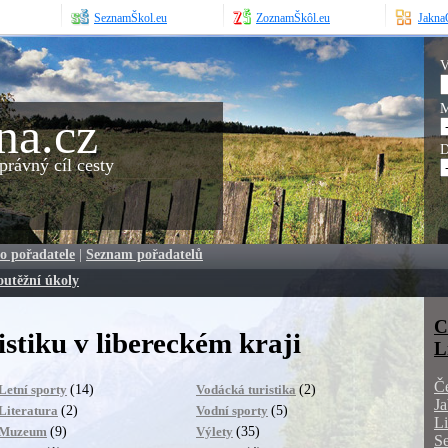
SeznamŠkol.eu
ZoznamŠkôl.eu
JaknaO
V
M
na.cz
D
rávný cíl cesty
o pořadatele
|
Seznam pořadatelů
outěžní úkoly
C
stiku v libereckém kraji
L
Č
(14)
(2)
Letní sporty
Vodácká turistika
Ja
(2)
(5)
Literatura
Vodní sporty
Li
(9)
(35)
Muzeum
Výlety
S