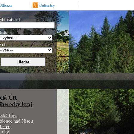
ffice.cz
Online hry
yhledat akci
ísto
ruh
elá ČR
iberecký kraj
eská Lípa
blonec nad Nisou
berec
emily