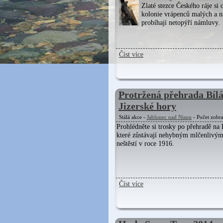
Zlaté stezce Českého ráje si o
kolonie vrápenců malých a n
probíhají netopýří námluvy.
Číst více
Protržená přehrada Bílá
Jizerské hory
Stálá akce -
Jablonec nad Nisou
- Počet zobr
Prohlédněte si trosky po přehradě na 
které zůstávají nehybným mlčenlivý
neštěstí v roce 1916.
Číst více