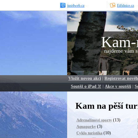
just4web.cz
Etřídnice.cz
Kam-
najdeme vám sp
Vložit novou akci
|
Registrovat novéh
Soutěž o iPad 3!
|
Akce v soutěži
|
S
Kam na pěší turi
(13)
Adrenalinové sporty
(3)
Aquaparky
(10)
Cyklo turistika