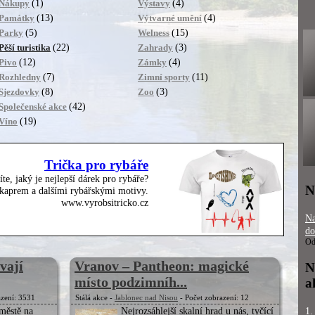
(1)
(4)
Nákupy
Výstavy
(13)
(4)
Památky
Výtvarné umění
(5)
(15)
Parky
Welness
(22)
(3)
Pěší turistika
Zahrady
(12)
(4)
Pivo
Zámky
(7)
(11)
Rozhledny
Zimní sporty
(8)
(3)
Sjezdovky
Zoo
(42)
Společenské akce
(19)
Víno
Trička pro rybáře
íte, jaký je nejlepší dárek pro rybáře?
N
, kaprem a dalšími rybářskými motivy.
www.vyrobsitricko.cz
Na
do
Od
vají
Vranov – Pantheon: magické
N
místo podzimníh...
a
azení: 3531
Stálá akce -
Jablonec nad Nisou
- Počet zobrazení: 12
městě na
Nejrozsáhlejší skalní hrad u nás, tyčící
1.