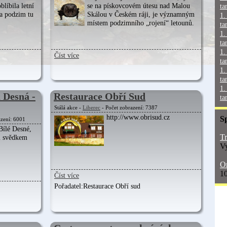
blíbila letní
se na pískovcovém útesu nad Malou
ta
a podzim tu
Skálou v Českém ráji, je významným
1.
místem podzimního „rojení“ letounů.
ta
1.
ta
1.
Číst více
ta
1.
ta
1.
 Desná -
Restaurace Obří Sud
ta
Stálá akce -
Liberec
- Počet zobrazení: 7387
http://www.obrisud.cz
S
azení: 6001
Bílé Desné,
Tr
m svědkem
Vy
On
10
Číst více
Pořadatel:
Restaurace Obří sud