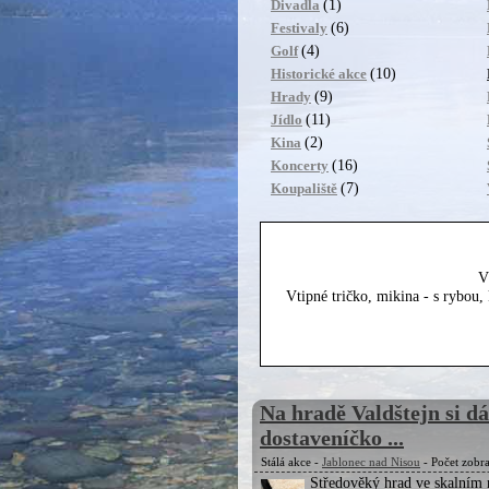
(1)
Divadla
(6)
Festivaly
(4)
Golf
(10)
Historické akce
(9)
Hrady
(11)
Jídlo
(2)
Kina
(16)
Koncerty
(7)
Koupaliště
V
Vtipné tričko, mikina - s rybou
Na hradě Valdštejn si dá
dostaveníčko ...
Stálá akce -
Jablonec nad Nisou
- Počet zobr
Středověký hrad ve skalním 