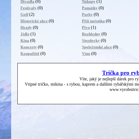
(0)
(1)
Divadla
Nákupy
(0)
(0)
Festivaly
Památky
(2)
(0)
Golf
Parky
(0)
(0)
Historické akce
Pěší turistika
(0)
(1)
Hrady
Pivo
(1)
(0)
Jídlo
Rozhledny
(0)
(0)
Kina
Sjezdovky
(0)
(0)
Koncerty
Společenské akce
(0)
(0)
Koupaliště
Víno
Trička pro ry
Víte, jaký je nejlepší dárek pro r
Vtipné tričko, mikina - s rybou, kaprem a dalšími rybářskými mo
www.vyrobsitric