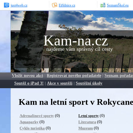
just4web.cz
Etřídnice.cz
SeznamŠkol.eu
Kam-na.cz
najdeme vám správný cíl cesty
Vložit novou akci
|
Registrovat nového pořadatele
|
Seznam pořada
Soutěž o iPad 3!
|
Akce v soutěži
|
Soutěžní úkoly
Kam na letní sport v Rokycan
(0)
(0)
Adrenalinové sporty
Letní sporty
(0)
(0)
Aquaparky
Literatura
(0)
(0)
Cyklo turistika
Muzeum