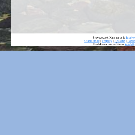
Provozovatel Kam-na.cz je
just4we
O kam-na.cz
|
Projekty
|
Reklama
|
Partne
Kontaktovat nás můžte na
info(at)