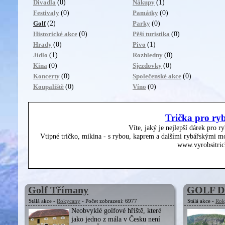
(0)
(1)
Divadla
Nákupy
(0)
(0)
Festivaly
Památky
(2)
(0)
Golf
Parky
(0)
(0)
Historické akce
Pěší turistika
(0)
(1)
Hrady
Pivo
(1)
(0)
Jídlo
Rozhledny
(0)
(0)
Kina
Sjezdovky
(0)
(0)
Koncerty
Společenské akce
(0)
(0)
Koupaliště
Víno
Trička pro ry
Víte, jaký je nejlepší dárek pro r
Vtipné tričko, mikina - s rybou, kaprem a dalšími rybářskými mo
www.vyrobsitric
Golf Třímany
GOLF 
Stálá akce -
Rokycany
- Počet zobrazení: 6977
Stálá akce -
Rok
Neobvyklé golfové hřiště, které
jako jedno z mála v Česku není