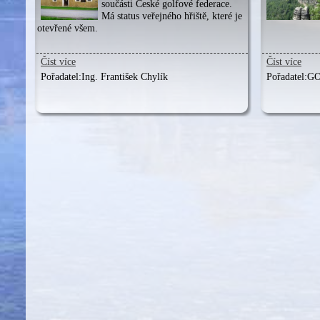
součásti České golfové federace.
Má status veřejného hřiště, které je
otevřené všem.
Číst více
Číst více
Pořadatel:
Ing. František Chylík
Pořadatel:
GO