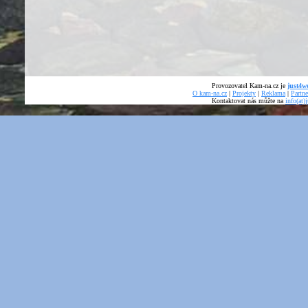
Provozovatel Kam-na.cz je
just4we
O kam-na.cz
|
Projekty
|
Reklama
|
Partne
Kontaktovat nás můžte na
info(at)