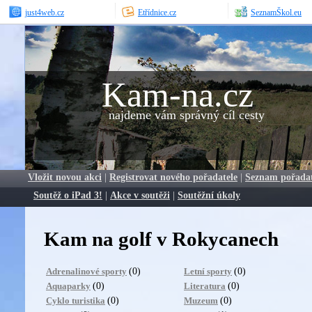
just4web.cz
Etřídnice.cz
SeznamŠkol.eu
Kam-na.cz
najdeme vám správný cíl cesty
Vložit novou akci
|
Registrovat nového pořadatele
|
Seznam pořada
Soutěž o iPad 3!
|
Akce v soutěži
|
Soutěžní úkoly
Kam na golf v Rokycanech
(0)
(0)
Adrenalinové sporty
Letní sporty
(0)
(0)
Aquaparky
Literatura
(0)
(0)
Cyklo turistika
Muzeum