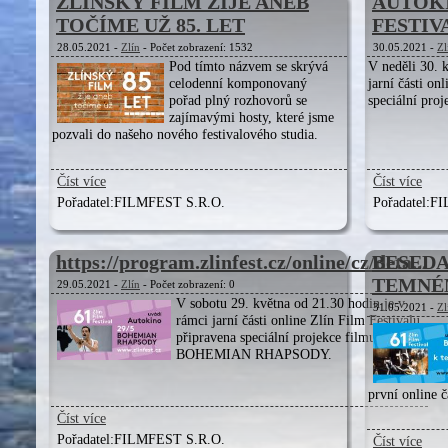
ZLÍNSKÝ FILM ŽIJE ANEB
AUTOKI
TOČÍME UŽ 85. LET
FESTIV
28.05.2021 -
Zlín
- Počet zobrazení: 1532
30.05.2021 -
Zl
Pod tímto názvem se skrývá
V neděli 30. 
celodenní komponovaný
jarní části on
pořad plný rozhovorů se
speciální pr
zajímavými hosty, které jsme
pozvali do našeho nového festivalového studia.
Číst více
Číst více
Pořadatel:
FILMFEST S.R.O.
Pořadatel:
FI
https://program.zlinfest.cz/online/cz/deta...
BESEDA
TEMNÉM
29.05.2021 -
Zlín
- Počet zobrazení: 0
V sobotu 29. května od 21.30 hodin je v
31.05.2021 -
Zl
rámci jarní části online Zlín Film Festivalu
připravena speciální projekce filmu
BOHEMIAN RHAPSODY.
první online č
Číst více
Pořadatel:
FILMFEST S.R.O.
Číst více