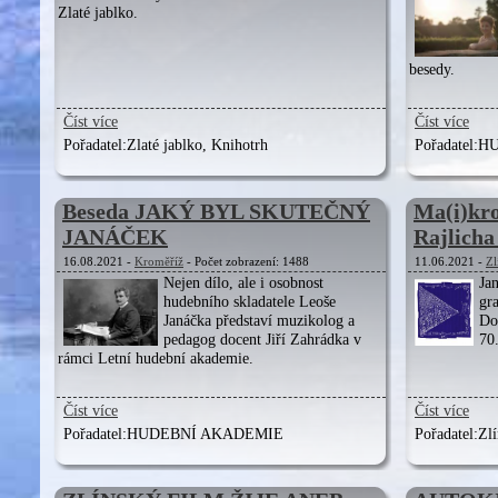
Zlaté jablko.
besedy.
Číst více
Číst více
Pořadatel:
Zlaté jablko, Knihotrh
Pořadatel:
HU
Beseda JAKÝ BYL SKUTEČNÝ
Ma(i)kro
JANÁČEK
Rajlicha 
16.08.2021 -
Kroměříž
- Počet zobrazení: 1488
11.06.2021 -
Zl
Nejen dílo, ale i osobnost
Ja
hudebního skladatele Leoše
gr
Janáčka představí muzikolog a
Do
pedagog docent Jiří Zahrádka v
70
rámci Letní hudební akademie.
Číst více
Číst více
Pořadatel:
HUDEBNÍ AKADEMIE
Pořadatel:
Zlí