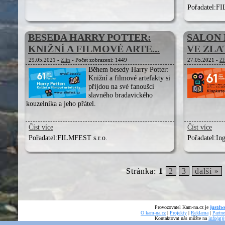
Pořadatel:
FI
BESEDA HARRY POTTER:
SALON
KNIŽNÍ A FILMOVÉ ARTE...
VE ZLA
29.05.2021 -
Zlín
- Počet zobrazení: 1449
27.05.2021 -
Zl
Během besedy Harry Potter:
Knižní a filmové artefakty si
přijdou na své fanoušci
slavného bradavického
kouzelníka a jeho přátel.
Číst více
Číst více
Pořadatel:
FILMFEST s.r.o.
Pořadatel:
Ing
Stránka:
1
2
3
další »
Provozovatel Kam-na.cz je
just4we
O kam-na.cz
|
Projekty
|
Reklama
|
Partne
Kontaktovat nás můžte na
info(at)