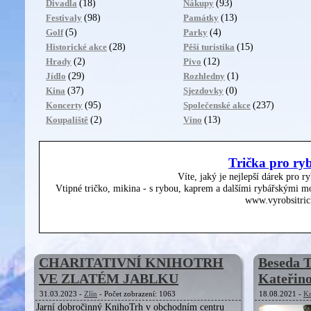
(18)
(93)
Divadla
Nákupy
(98)
(13)
Festivaly
Památky
(5)
(4)
Golf
Parky
(28)
(15)
Historické akce
Pěší turistika
(2)
(12)
Hrady
Pivo
(29)
(1)
Jídlo
Rozhledny
(37)
(0)
Kina
Sjezdovky
(95)
(237)
Koncerty
Společenské akce
(2)
(13)
Koupaliště
Víno
Trička pro ry
Víte, jaký je nejlepší dárek pro r
Vtipné tričko, mikina - s rybou, kaprem a dalšími rybářskými mo
www.vyrobsitric
CHARITATIVNÍ KNIHOTRH
Beseda T
VE ZLATÉM JABLKU
Kateřin
31.03.2023 -
Zlín
- Počet zobrazení: 1063
18.08.2021 -
Kr
Jarní dobročinný KnihoTrh v obchodním centru