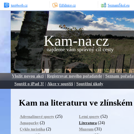
just4web.cz
Etřídnice.cz
SeznamŠkol.eu
Kam-na.cz
najdeme vám správný cíl cesty
Vložit novou akci
|
Registrovat nového pořadatele
|
Seznam pořada
Soutěž o iPad 3!
|
Akce v soutěži
|
Soutěžní úkoly
Kam na literaturu ve zlínském 
(25)
(52)
Adrenalinové sporty
Letní sporty
(2)
(24)
Aquaparky
Literatura
(2)
(31)
Cyklo turistika
Muzeum