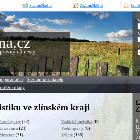
SeznamŠkol.eu
ZoznamŠkôl.eu
JaknaO
V
M
na.cz
D
rávný cíl cesty
o pořadatele
|
Seznam pořadatelů
outěžní úkoly
C
stiku ve zlínském kraji
Z
K
(52)
(0)
Letní sporty
Vodácká turistika
Uh
(24)
(0)
Literatura
Vodní sporty
Vs
(31)
(156)
Muzeum
Výlety
Zl