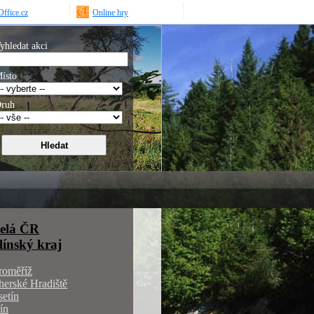
ffice.cz
Online hry
yhledat akci
ísto
ruh
elá ČR
línský kraj
roměříž
erské Hradiště
etín
ín