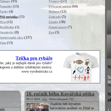
(93)
(57)
Nákupy
Výstavy
(13)
(64)
Památky
Výtvarné umění
(4)
(12)
Parky
Welness
(15)
(5)
Pěší turistika
Zahrady
(12)
(30)
Pivo
Zámky
(1)
(7)
Rozhledny
Zimní sporty
(0)
(3)
Sjezdovky
Zoo
(237)
Společenské akce
(13)
Víno
Trička pro rybáře
íte, jaký je nejlepší dárek pro rybáře?
N
, kaprem a dalšími rybářskými motivy.
www.vyrobsitricko.cz
Na
do
Od
10. ročník běhu Kovářská pětka
N
a
09.11.2024 -
Zlín
- Počet zobrazení: 722
Tradiční běh bývalým
baťovským areálem ve Zlíně se
 běh
1.