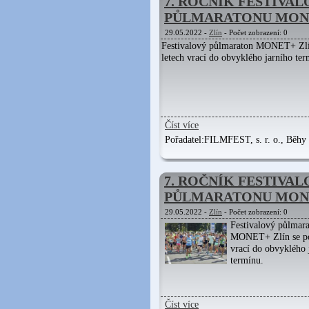
7. ROČNÍK FESTIVA
PŮLMARATONU MONE
29.05.2022 -
Zlín
- Počet zobrazení: 0
Festivalový půlmaraton MONET+ Zlí
letech vrací do obvyklého jarního ter
Číst více
Pořadatel:
FILMFEST, s. r. o., Běhy Z
7. ROČNÍK FESTIVA
PŮLMARATONU MONE
29.05.2022 -
Zlín
- Počet zobrazení: 0
Festivalový půlmar
MONET+ Zlín se po
vrací do obvyklého 
termínu.
Číst více