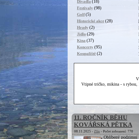
(18)
Divadla
(98)
Festivaly
(5)
Golf
(28)
Historické akce
(2)
Hrady
(29)
Jídlo
(37)
Kina
(95)
Koncerty
(2)
Koupaliště
V
Vtipné tričko, mikina - s rybou
11. ROČNÍK BĚHU
KOVÁŘSKÁ PĚTKA
08.11.2025 -
Zlín
- Počet zobrazení: 770
Oblíbený podzimní