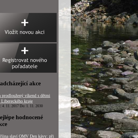
adcházející akce
 prodloužený víkend s dětmi
 Libereckého kraje
: 4. 11. 2017 Do: 1. 11. 2030
ejlépe hodnocené
kce
 října slaví OMV Den kávy: při