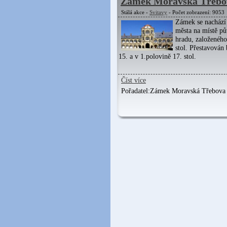
Zámek Moravská Třebo
Stálá akce -
Svitavy
- Počet zobrazení: 9053
Zámek se nachází 
města na místě p
hradu, založeného 
stol. Přestavován
15. a v 1.polovině 17. stol.
Číst více
Pořadatel:
Zámek Moravská Třebova