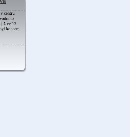
va
v centru
ůvodního
již ve 13.
 byl koncem