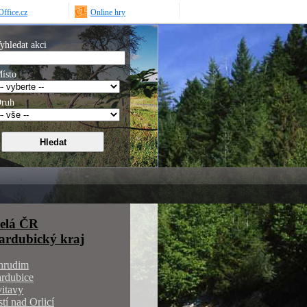
ffice.cz
Online hry
yhledat akci
ísto
ruh
elá ČR
ardubický kraj
hrudim
rdubice
itavy
tí nad Orlicí