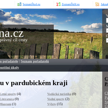
SeznamŠkol.eu
ZoznamŠkôl.eu
JaknaO
V
M
na.cz
D
rávný cíl cesty
o pořadatele
|
Seznam pořadatelů
outěžní úkoly
C
 v pardubickém kraji
P
C
(4)
(0)
Letní sporty
Vodácká turistika
Pa
(0)
(2)
Literatura
Vodní sporty
Sv
(1)
(15)
Muzeum
Výlety
Ús