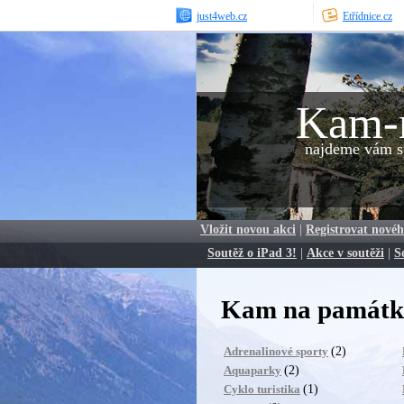
just4web.cz
Etřídnice.cz
Kam-
najdeme vám sp
Vložit novou akci
|
Registrovat novéh
Soutěž o iPad 3!
|
Akce v soutěži
|
S
Kam na památku
(2)
Adrenalinové sporty
(2)
Aquaparky
(1)
Cyklo turistika