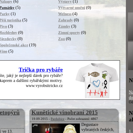
(6)
(1)
Nákupy
Výstavy
(5)
(0)
Památky
Výtvarné umění
(1)
(4)
Parky
Welness
(5)
(0)
Pěší turistika
Zahrady
(3)
(3)
Pivo
Zámky
(0)
(0)
Rozhledny
Zimní sporty
(0)
(0)
Sjezdovky
Zoo
(19)
Společenské akce
(5)
Víno
Trička pro rybáře
íte, jaký je nejlepší dárek pro rybáře?
N
, kaprem a dalšími rybářskými motivy.
www.vyrobsitricko.cz
Na
do
Od
etopýrů
Kunětické vinobraní 2015
N
a
19.09.2015 -
Pardubice
- Počet zobrazení: 4867
Degustace
6
vybraných českých,
ý ve 13.
1.