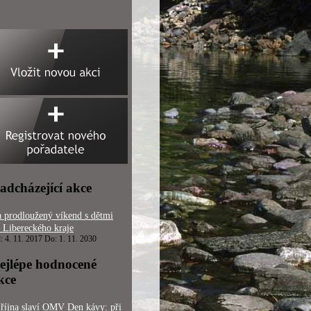
adcházející akce
 prodloužený víkend s dětmi
 Libereckého kraje
: 4. 11. 2017 Do: 1. 11. 2030
ejlépe hodnocené
kce
 října slaví OMV Den kávy: při