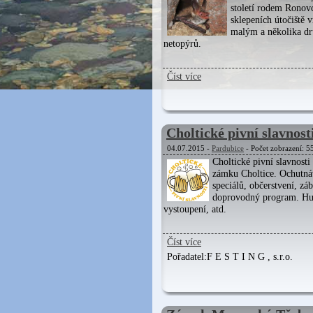
století rodem Ronov
sklepeních útočiště
malým a několika d
netopýrů.
Číst více
Choltické pivní slavnost
04.07.2015 -
Pardubice
- Počet zobrazení: 5
Choltické pivní slavnosti
zámku Choltice. Ochutná
speciálů, občerstvení, zá
doprovodný program. Hu
vystoupení, atd.
Číst více
Pořadatel:
F E S T I N G , s.r.o.