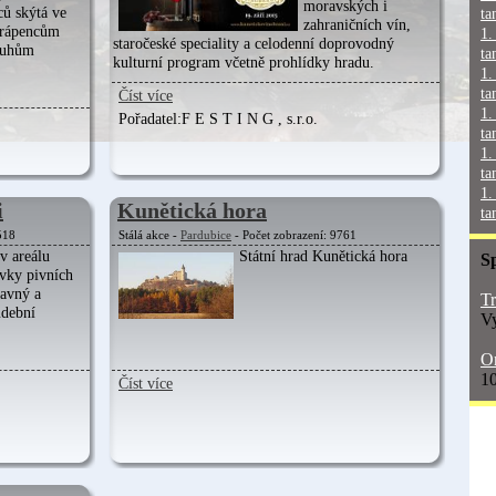
moravských i
ců skýtá ve
ta
zahraničních vín,
 vrápencům
1.
staročeské speciality a celodenní doprovodný
ruhům
ta
kulturní program včetně prohlídky hradu.
1.
ta
Číst více
1.
Pořadatel:
F E S T I N G , s.r.o.
ta
1.
ta
1.
i
Kunětická hora
ta
518
Stálá akce -
Pardubice
- Počet zobrazení: 9761
 v areálu
Státní hrad Kunětická hora
S
vky pivních
bavný a
Tr
dební
Vy
On
10
Číst více