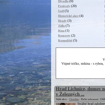
(0)
Divadla
(20)
Festivaly
(5)
Golf
(4)
Historické akce
(3)
Hrady
(7)
Jídlo
(1)
Kina
(2)
Koncerty
(5)
Koupaliště
V
Vtipné tričko, mikina - s rybou
Hrad Lichnice, domov n
v Železných ...
Stálá akce -
Chrudim
- Počet zobrazení: 156
Strážní hrad založen