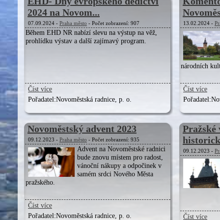
EHD- Dny evropského dědictví
Komento
2024 na Novom...
Novoměst
07.09.2024 -
Praha město
- Počet zobrazení: 907
13.02.2024 -
Pr
Během EHD NR nabízí slevu na výstup na věž,
prohlídku výstav a další zajímavý program.
národních kul
Číst více
Číst více
Pořadatel:
Novoměstská radnice, p. o.
Pořadatel:
Nov
Novoměstský advent 2023
Pražské 
historick
09.12.2023 -
Praha město
- Počet zobrazení: 935
Advent na Novoměstské radnici
09.12.2023 -
Pr
bude znovu místem pro radost,
vánoční nákupy a odpočinek v
samém srdci Nového Města
pražského.
Číst více
Pořadatel:
Novoměstská radnice, p. o.
Číst více