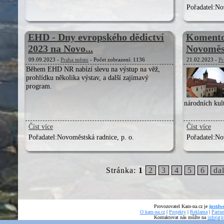
Pořadatel:
Nov
EHD - Dny evropského dědictví
Komento
2023 na Novo...
Novoměst
09.09.2023 -
Praha město
- Počet zobrazení: 1136
21.02.2023 -
Pr
Během EHD NR nabízí slevu na výstup na věž,
prohlídku několika výstav, a další zajímavý
program.
národních kul
Číst více
Číst více
Pořadatel:
Novoměstská radnice, p. o.
Pořadatel:
Nov
Stránka:
1
2
3
4
5
6
dal
Provozovatel Kam-na.cz je
just4we
O kam-na.cz
|
Projekty
|
Reklama
|
Partne
Kontaktovat nás můžte na
info(at)