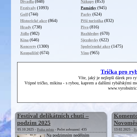
(848)
(853)
Divadla
Nákupy
(1093)
(945)
Festivaly
Památky
(744)
(624)
Golf
Parky
(864)
(832)
Historické akce
Pěší turistika
(738)
(816)
Hrady
Pivo
(982)
(670)
Jídlo
Rozhledny
(646)
(622)
Kina
Sjezdovky
(1300)
(1475)
Koncerty
Společenské akce
(674)
(965)
Koupaliště
Víno
Trička pro ry
Víte, jaký je nejlepší dárek pro r
Vtipné tričko, mikina - s rybou, kaprem a dalšími rybářskými mo
www.vyrobsitric
Festival delikátních chutí –
Komento
podzim 2025
Novoměst
05.10.2025 -
Praha město
- Počet zobrazení: 435
13.02.2025 -
Pr
Na podzimním nedělním