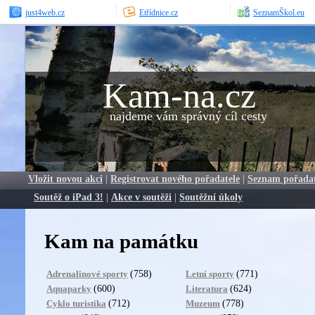
just4web.cz
Etřídnice.cz
SeznamŠkol.eu
Kam-na.cz
najdeme vám správný cíl cesty
Vložit novou akci
|
Registrovat nového pořadatele
|
Seznam pořada
Soutěž o iPad 3!
|
Akce v soutěži
|
Soutěžní úkoly
Kam na památku
(758)
(771)
Adrenalinové sporty
Letní sporty
(600)
(624)
Aquaparky
Literatura
(712)
(778)
Cyklo turistika
Muzeum