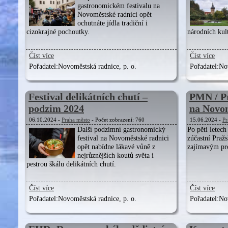
gastronomickém festivalu na
Novoměstské radnici opět
ochutnáte jídla tradiční i
cizokrajné pochoutky.
národních kul
Číst více
Číst více
Pořadatel:
Novoměstská radnice, p. o.
Pořadatel:
Nov
Festival delikátních chutí –
PMN / Pr
podzim 2024
na Novom
06.10.2024 -
Praha město
- Počet zobrazení: 760
15.06.2024 -
Pr
Další podzimní gastronomický
Po pěti letec
festival na Novoměstské radnici
zúčastní Pražs
opět nabídne lákavé vůně z
zajímavým p
nejrůznějších koutů světa i
pestrou škálu delikátních chutí.
Číst více
Číst více
Pořadatel:
Novoměstská radnice, p. o.
Pořadatel:
Nov