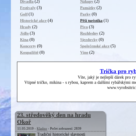
(2)
(2)
Divadla
Nákupy
(3)
(2)
Festivaly
Památky
(1)
(0)
Golf
Parky
(4)
(1)
Historické akce
Pěší turistika
(2)
(3)
Hrady
Pivo
(3)
(2)
Jídlo
Rozhledny
(0)
(0)
Kina
Sjezdovky
(0)
(5)
Koncerty
Společenské akce
(0)
(2)
Koupaliště
Víno
Trička pro ry
Víte, jaký je nejlepší dárek pro r
Vtipné tričko, mikina - s rybou, kaprem a dalšími rybářskými mo
www.vyrobsitric
23. středověký den na hradu
Okoř
11.05.2019 -
Kladno
- Počet zobrazení: 2839
Tradiční historické slavnosti