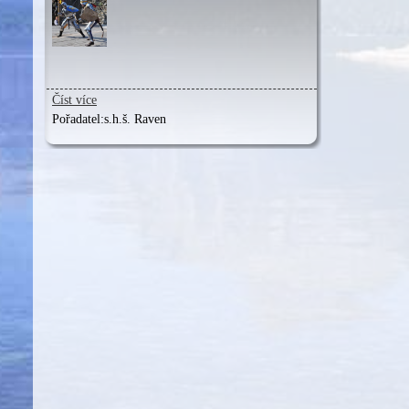
Číst více
Pořadatel:
s.h.š. Raven