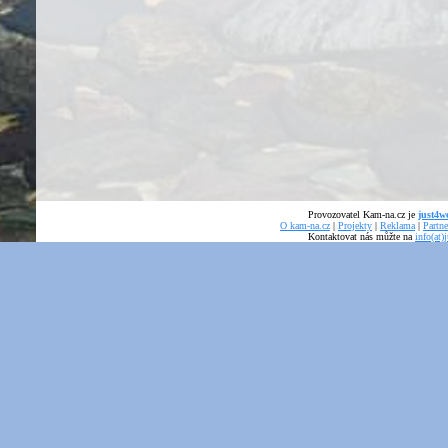
Provozovatel Kam-na.cz je
just4we
O kam-na.cz
|
Projekty
|
Reklama
|
Partne
Kontaktovat nás můžte na
info(at)