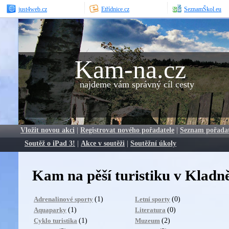
just4web.cz
Etřídnice.cz
SeznamŠkol.eu
Kam-na.cz
najdeme vám správný cíl cesty
Vložit novou akci
|
Registrovat nového pořadatele
|
Seznam pořada
Soutěž o iPad 3!
|
Akce v soutěži
|
Soutěžní úkoly
Kam na pěší turistiku v Kladn
(1)
(0)
Adrenalinové sporty
Letní sporty
(1)
(0)
Aquaparky
Literatura
(1)
(2)
Cyklo turistika
Muzeum