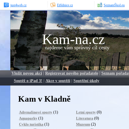
just4web.cz
Etřídnice.cz
SeznamŠkol.eu
Kam-na.cz
najdeme vám správný cíl cesty
Vložit novou akci
|
Registrovat nového pořadatele
|
Seznam pořada
Soutěž o iPad 3!
|
Akce v soutěži
|
Soutěžní úkoly
Kam v Kladně
(1)
(0)
Adrenalinové sporty
Letní sporty
(1)
(0)
Aquaparky
Literatura
(1)
(2)
Cyklo turistika
Muzeum