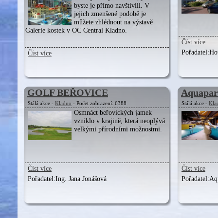
byste je přímo navštívili. V
jejich zmenšené podobě je
můžete zhlédnout na výstavě
Galerie kostek v OC Central Kladno.
Číst více
Pořadatel:
Hot
Číst více
GOLF BEŘOVICE
Aquapar
Stálá akce -
Kladno
- Počet zobrazení: 6388
Stálá akce -
Kla
Osmnáct beřovických jamek
vzniklo v krajině, která neoplývá
velkými přírodními možnostmi.
Číst více
Číst více
Pořadatel:
Ing. Jana Jonášová
Pořadatel:
Aq