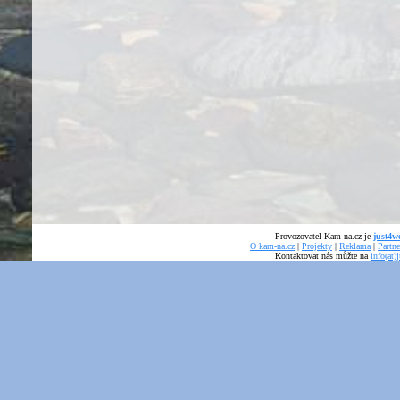
Provozovatel Kam-na.cz je
just4we
O kam-na.cz
|
Projekty
|
Reklama
|
Partne
Kontaktovat nás můžte na
info(at)