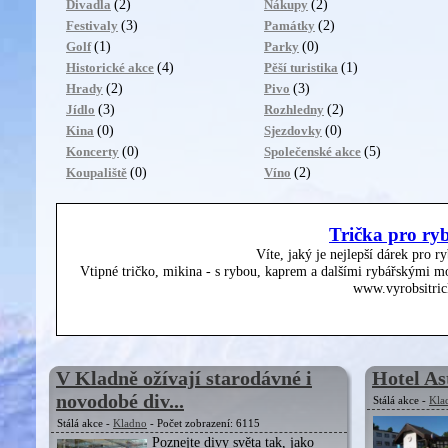
(2)
(2)
Divadla
Nákupy
(3)
(2)
Festivaly
Památky
(1)
(0)
Golf
Parky
(4)
(1)
Historické akce
Pěší turistika
(2)
(3)
Hrady
Pivo
(3)
(2)
Jídlo
Rozhledny
(0)
(0)
Kina
Sjezdovky
(0)
(5)
Koncerty
Společenské akce
(0)
(2)
Koupaliště
Víno
Trička pro ry
Víte, jaký je nejlepší dárek pro r
Vtipné tričko, mikina - s rybou, kaprem a dalšími rybářskými mo
www.vyrobsitric
V Kladně ožívají starodávné i
Hotel As
novodobé div...
Stálá akce -
Kla
Stálá akce -
Kladno
- Počet zobrazení: 6115
Poznejte divy světa tak, jako