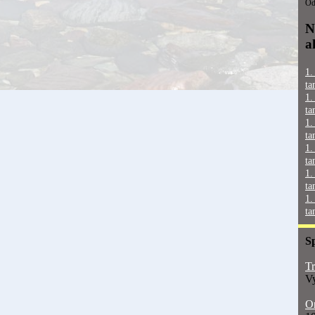
Od
N
a
1.
ta
1.
ta
1.
ta
1.
ta
1.
ta
1.
ta
S
Tr
Vy
On