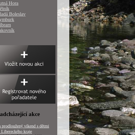
utná Hora
ělník
ladá Boleslav
ymburk
říbram
akovník
adcházející akce
 prodloužený víkend s dětmi
 Libereckého kraje