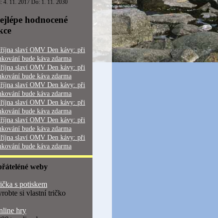
: 4. 11. 2017 Do: 1. 11. 2030
ejlépe hodnocené
kce
 října slaví OMV Den kávy: při
nkování bude káva zdarma
 října slaví OMV Den kávy: při
nkování bude káva zdarma
 října slaví OMV Den kávy: při
nkování bude káva zdarma
 října slaví OMV Den kávy: při
nkování bude káva zdarma
 října slaví OMV Den kávy: při
nkování bude káva zdarma
 října slaví OMV Den kávy: při
nkování bude káva zdarma
přáteléné weby
ička s potiskem
robte si vlastní tričko
line hry