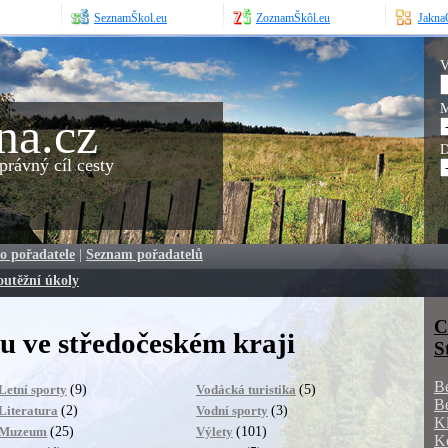
SeznamŠkol.eu
ZoznamŠkôl.eu
JaknaO
V
M
na.cz
D
rávný cíl cesty
o pořadatele
|
Seznam pořadatelů
outěžní úkoly
C
 ve středočeském kraji
S
B
(9)
(5)
Letní sporty
Vodácká turistika
B
(2)
(3)
Literatura
Vodní sporty
K
(25)
(101)
Muzeum
Výlety
K