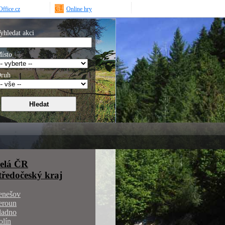
ffice.cz
Online hry
yhledat akci
ísto
ruh
elá ČR
tředočeský kraj
enešov
eroun
ladno
olín