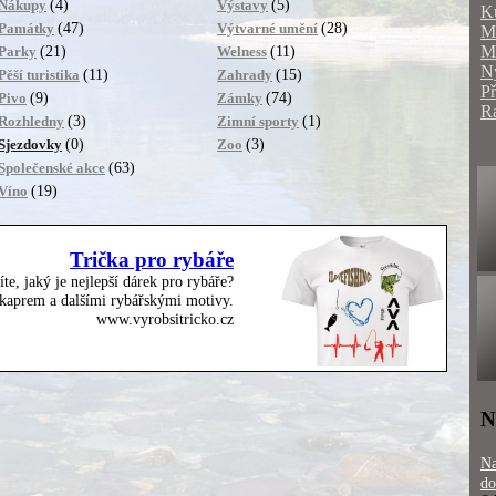
(4)
(5)
Nákupy
Výstavy
K
(47)
(28)
Památky
Výtvarné umění
M
M
(21)
(11)
Parky
Welness
N
(11)
(15)
Pěší turistika
Zahrady
P
(9)
(74)
Pivo
Zámky
R
(3)
(1)
Rozhledny
Zimní sporty
(0)
(3)
Sjezdovky
Zoo
(63)
Společenské akce
(19)
Víno
Trička pro rybáře
íte, jaký je nejlepší dárek pro rybáře?
, kaprem a dalšími rybářskými motivy.
www.vyrobsitricko.cz
N
Na
do