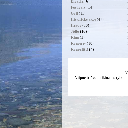
(6)
Divadla
(14)
Festivaly
(11)
Golf
(47)
Historické akce
(18)
Hrady
(16)
Jídlo
(1)
Kina
(18)
Koncerty
(4)
Koupaliště
V
Vtipné tričko, mikina - s rybou