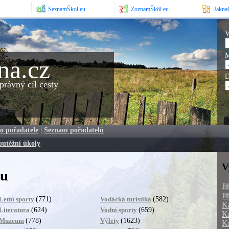
SeznamŠkol.eu
ZoznamŠkôl.eu
JaknaO
V
M
na.cz
D
rávný cíl cesty
o pořadatele
|
Seznam pořadatelů
outěžní úkoly
V
ku
Ji
Ji
(771)
(582)
Letní sporty
Vodácká turistika
Ka
(624)
(659)
Literatura
Vodní sporty
Kr
(778)
(1623)
Muzeum
Výlety
Kr