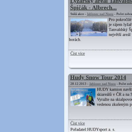
Lyžařský areál Tanvald
Špičák - Albrech...
Stálá akce -
Jablonec nad Nisou
- Počet zobr
Pro pokročilé
je rájem lyžař
Tanvaldský Šp
největší areál
horách.
Číst více
Hudy Snow Tour 2014
28.12.2013 -
Jablonec nad Nisou
- Počet zob
HUDY kamion navští
skiareálů v ČR a na 
Vyražte na skialpovo
vedenou zkušeným p
Číst více
Pořadatel:
HUDYsport a. s.