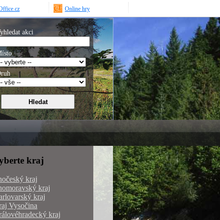
ffice.cz
Online hry
yhledat akci
ísto
ruh
yberte kraj
hočeský kraj
homoravský kraj
rlovarský kraj
aj Vysočina
álovéhradecký kraj