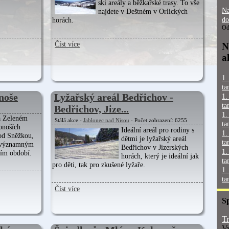
ski areály a běžkařské trasy. To vše
Na
najdete v Deštném v Orlických
do
horách.
Od
Číst více
N
a
1.
ta
noše
Lyžařský areál Bedřichov -
1.
ta
Bedřichov, Jize...
1.
a Zeleném
Stálá akce -
Jablonec nad Nisou
- Počet zobrazení: 6255
ta
onoších
Ideální areál pro rodiny s
1.
od Sněžkou,
dětmi je lyžařský areál
ta
a významným
Bedřichov v Jizerských
1.
ním období.
horách, který je ideální jak
ta
pro děti, tak pro zkušené lyžaře.
1.
ta
Číst více
S
Tr
Vy