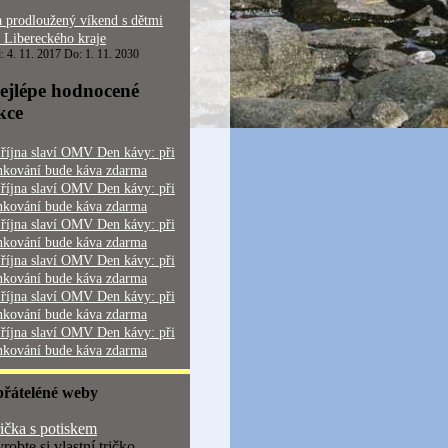
 prodloužený víkend s dětmi
 Libereckého kraje
: 4. 11. 2017 Do: 1. 11. 2030
ejlépe hodnocené
kce
 října slaví OMV Den kávy: při
nkování bude káva zdarma
 října slaví OMV Den kávy: při
nkování bude káva zdarma
 října slaví OMV Den kávy: při
nkování bude káva zdarma
 října slaví OMV Den kávy: při
nkování bude káva zdarma
 října slaví OMV Den kávy: při
nkování bude káva zdarma
 října slaví OMV Den kávy: při
nkování bude káva zdarma
přáteléné weby
ička s potiskem
robte si vlastní tričko