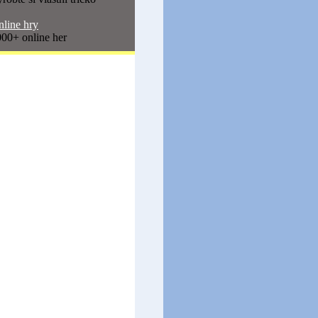
line hry
00+ online her