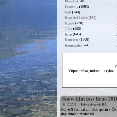
(848)
Divadla
(1093)
Festivaly
(744)
Golf
(864)
Historické akce
(738)
Hrady
(982)
Jídlo
(646)
Kina
(1300)
Koncerty
(674)
Koupaliště
V
Vtipné tričko, mikina - s rybou
Snow film fest Brno 201
31.10.2018 -
- Počet zobrazení: 2861
Největší festival zimních sportů v ČR
dny filmů a přednášek