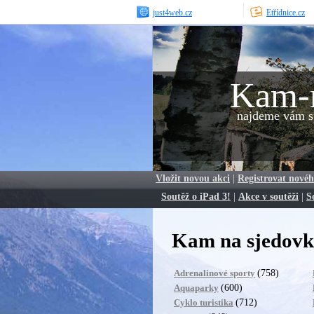
just4web.cz
Etřídnice.cz
Kam-
najdeme vám sp
Vložit novou akci
|
Registrovat novéh
Soutěž o iPad 3!
|
Akce v soutěži
|
S
Kam na sjedov
(758)
Adrenalinové sporty
(600)
Aquaparky
(712)
Cyklo turistika