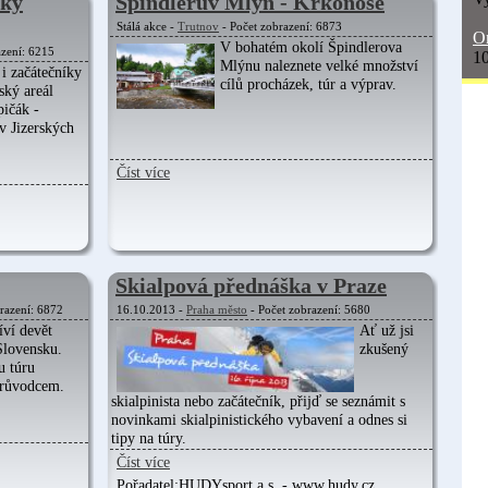
ský
Špindlerův Mlýn - Krkonoše
Stálá akce -
Trutnov
- Počet zobrazení: 6873
On
V bohatém okolí Špindlerova
azení: 6215
10
Mlýnu naleznete velké množství
 i začátečníky
cílů procházek, túr a výprav.
ský areál
ičák -
 v Jizerských
Číst více
Skialpová přednáška v Praze
razení: 6872
16.10.2013 -
Praha město
- Počet zobrazení: 5680
ví devět
Ať už jsi
Slovensku.
zkušený
u túru
růvodcem.
skialpinista nebo začátečník, přijď se seznámit s
novinkami skialpinistického vybavení a odnes si
tipy na túry.
Číst více
Pořadatel:
HUDYsport a.s. - www.hudy.cz