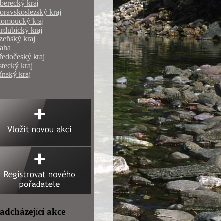
berecký kraj
ravskoslezský kraj
lomoucký kraj
rdubický kraj
zeňský kraj
raha
ředočeský kraj
tecký kraj
ínský kraj
adcházející akce