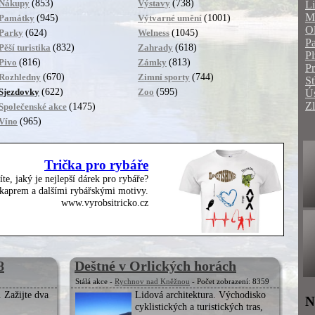
(853)
(738)
Nákupy
Výstavy
Li
Mo
(945)
(1001)
Památky
Výtvarné umění
O
(624)
(1045)
Parky
Welness
Pa
(832)
(618)
Pěší turistika
Zahrady
Pl
(816)
(813)
Pivo
Zámky
P
(670)
(744)
Rozhledny
Zimní sporty
St
(622)
(595)
Sjezdovky
Zoo
Ús
Zl
(1475)
Společenské akce
(965)
Víno
Trička pro rybáře
íte, jaký je nejlepší dárek pro rybáře?
, kaprem a dalšími rybářskými motivy.
www.vyrobsitricko.cz
8
Deštné v Orlických horách
Stálá akce -
Rychnov nad Kněžnou
- Počet zobrazení: 8359
. Zažijte dva
Lidová architektura. Východisko
N
cyklistických a turistických tras,