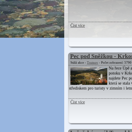
Číst více
Pec pod Sněžkou - Krko
Stálá akce -
Trutnov
- Počet zobrazení: 5790
Na řece Úpě 
potoku v Krk
najdete Pec p
která se stal
střediskem pro turisty v zimním i let
Číst více