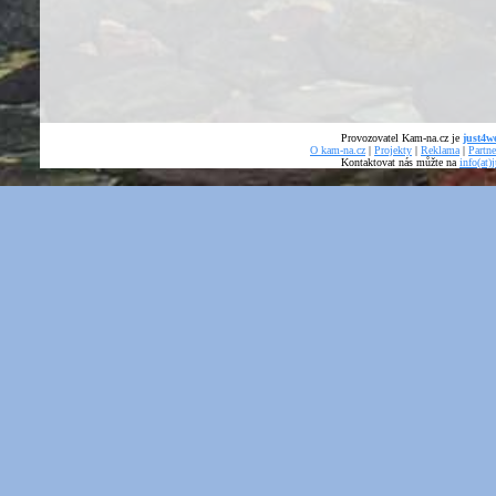
Provozovatel Kam-na.cz je
just4we
O kam-na.cz
|
Projekty
|
Reklama
|
Partne
Kontaktovat nás můžte na
info(at)