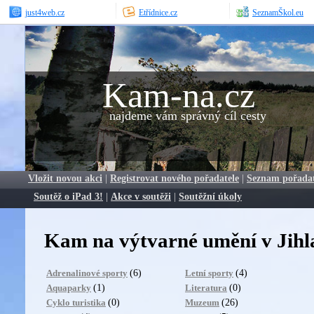
just4web.cz
Etřídnice.cz
SeznamŠkol.eu
Kam-na.cz
najdeme vám správný cíl cesty
Vložit novou akci
|
Registrovat nového pořadatele
|
Seznam pořada
Soutěž o iPad 3!
|
Akce v soutěži
|
Soutěžní úkoly
Kam na výtvarné umění v Jihl
(6)
(4)
Adrenalinové sporty
Letní sporty
(1)
(0)
Aquaparky
Literatura
(0)
(26)
Cyklo turistika
Muzeum