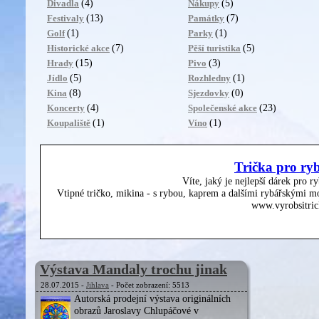
(4)
(5)
Divadla
Nákupy
(13)
(7)
Festivaly
Památky
(1)
(1)
Golf
Parky
(7)
(5)
Historické akce
Pěší turistika
(15)
(3)
Hrady
Pivo
(5)
(1)
Jídlo
Rozhledny
(8)
(0)
Kina
Sjezdovky
(4)
(23)
Koncerty
Společenské akce
(1)
(1)
Koupaliště
Víno
Trička pro ry
Víte, jaký je nejlepší dárek pro r
Vtipné tričko, mikina - s rybou, kaprem a dalšími rybářskými mo
www.vyrobsitric
Výstava Mandaly trochu jinak
28.07.2015 -
Jihlava
- Počet zobrazení: 5513
Autorská prodejní výstava originálních
obrazů Jaroslavy Chlupáčové v