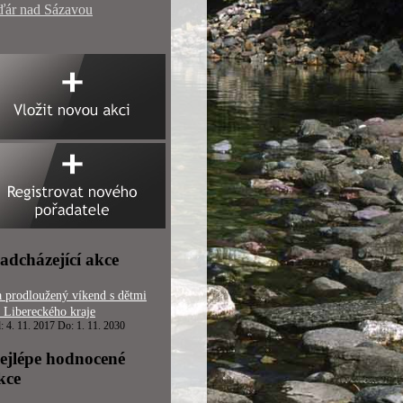
ďár nad Sázavou
adcházející akce
 prodloužený víkend s dětmi
 Libereckého kraje
: 4. 11. 2017 Do: 1. 11. 2030
ejlépe hodnocené
kce