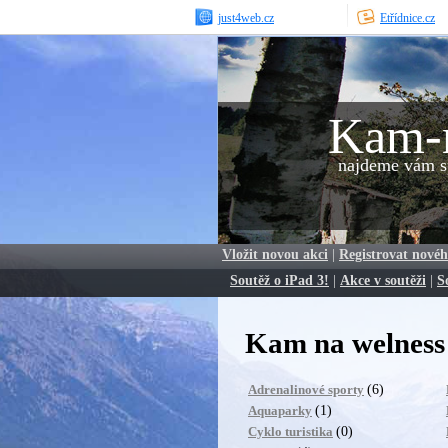
just4web.cz
Etřídnice.cz
Kam-
najdeme vám sp
Vložit novou akci
|
Registrovat novéh
Soutěž o iPad 3!
|
Akce v soutěži
|
S
Kam na welness 
(6)
Adrenalinové sporty
(1)
Aquaparky
(0)
Cyklo turistika