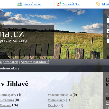
SeznamŠkol.eu
ZoznamŠkôl.eu
JaknaO
V
M
na.cz
D
rávný cíl cesty
o pořadatele
|
Seznam pořadatelů
outěžní úkoly
C
v Jihlavě
K
H
(4)
(0)
Letní sporty
Vodácká turistika
Ji
(0)
(1)
Literatura
Vodní sporty
P
(26)
(21)
Muzeum
Výlety
Tř