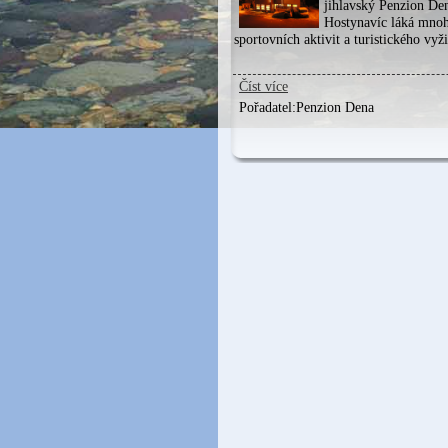
jihlavský Penzion De
Hostynavíc láká mno
sportovních aktivit a turistického vyži
Číst více
Pořadatel:
Penzion Dena