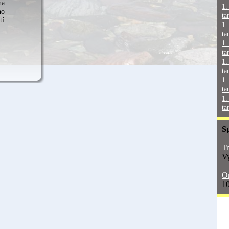
na.
1.
ho
ta
tí.
1.
ta
1.
ta
1.
ta
1.
ta
1.
ta
S
Tr
Vy
On
10