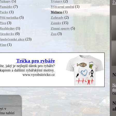
(5)
(2)
Nákupy
Výstavy
Ž
(7)
(1)
Památky
Výtvarné umění
(1)
(1)
Parky
Welness
(5)
(2)
Pěší turistika
Zahrady
(3)
(15)
Pivo
Zámky
(1)
(5)
Rozhledny
Zimní sporty
(0)
(3)
Sjezdovky
Zoo
(23)
Společenské akce
(1)
Víno
Trička pro rybáře
íte, jaký je nejlepší dárek pro rybáře?
, kaprem a dalšími rybářskými motivy.
N
www.vyrobsitricko.cz
Na
do
Od
N
a
yt v
ina nabízí