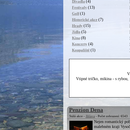
(4)
Divadla
(13)
Festivaly
(1)
Golf
(7)
Historické akce
(15)
Hrady
(5)
Jídlo
(8)
Kina
(4)
Koncerty
(1)
Koupaliště
V
Vtipné tričko, mikina - s rybou
Penzion Dena
Stálá akce -
Jihlava
- Počet zobrazení: 6543
Nejen romantický pob
malebném kraji Vysoč