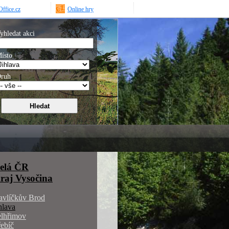
ffice.cz
Online hry
yhledat akci
ísto
ruh
elá ČR
raj Vysočina
avlíčkův Brod
hlava
elhřimov
ebíč