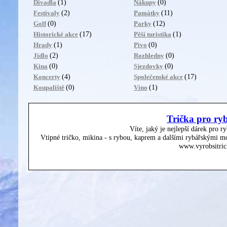
(1)
(0)
Divadla
Nákupy
(2)
(11)
Festivaly
Památky
(0)
(12)
Golf
Parky
(17)
(1)
Historické akce
Pěší turistika
(1)
(0)
Hrady
Pivo
(2)
(0)
Jídlo
Rozhledny
(0)
(0)
Kina
Sjezdovky
(4)
(17)
Koncerty
Společenské akce
(0)
(1)
Koupaliště
Víno
Trička pro ry
Víte, jaký je nejlepší dárek pro r
Vtipné tričko, mikina - s rybou, kaprem a dalšími rybářskými mo
www.vyrobsitric