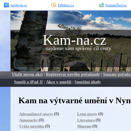
just4web.cz
Etřídnice.cz
SeznamŠkol.eu
Kam-na.cz
najdeme vám správný cíl cesty
Vložit novou akci
|
Registrovat nového pořadatele
|
Seznam pořada
Soutěž o iPad 3!
|
Akce v soutěži
|
Soutěžní úkoly
Kam na výtvarné umění v Ny
(0)
(0)
Adrenalinové sporty
Letní sporty
(0)
(0)
Aquaparky
Literatura
(0)
(0)
Cyklo turistika
Muzeum