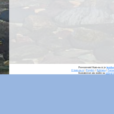
Provozovatel Kam-na.cz je
just4we
O kam-na.cz
|
Projekty
|
Reklama
|
Partne
Kontaktovat nás můžte na
info(at)