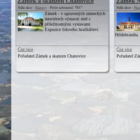
Zámek a skanzen Chanovice
Zámek N
Stálá akce -
Klatovy
- Počet zobrazení: 7817
Stálá akce -
Plz
Zámek - v upravených zámeckých
interiérech výstavní síně s
příležitostnými vystavami.
Expozice lidového hračkářství.
Hildebrandta.
Číst více
Číst více
Pořadatel:
Zámek a skanzen Chanovice
Pořadatel:
Zá