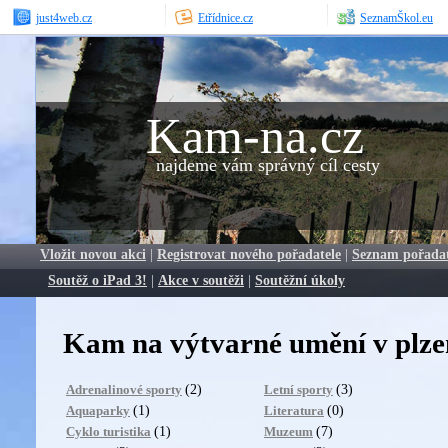
just4web.cz
Etřídnice.cz
SeznamŠkol.eu
Kam-na.cz
najdeme vám správný cíl cesty
Vložit novou akci
|
Registrovat nového pořadatele
|
Seznam pořada
Soutěž o iPad 3!
|
Akce v soutěži
|
Soutěžní úkoly
Kam na výtvarné umění v plze
(2)
(3)
Adrenalinové sporty
Letní sporty
(1)
(0)
Aquaparky
Literatura
(1)
(7)
Cyklo turistika
Muzeum