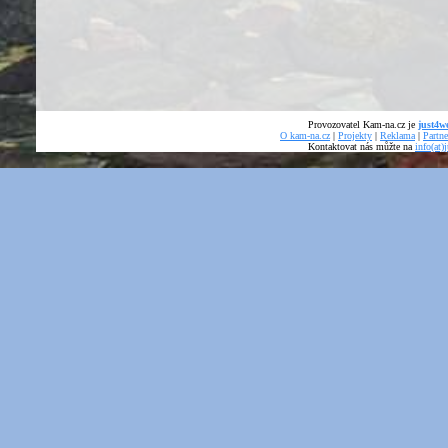
Provozovatel Kam-na.cz je
just4we
O kam-na.cz
|
Projekty
|
Reklama
|
Partne
Kontaktovat nás můžte na
info(at)