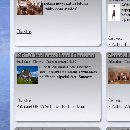
někam nevyrazit na letošní
Afri
velikonoční svátky?
nepop
bohat
taje
Číst více
Číst více
Pořadatel:
Ľu
OREA Wellness Hotel Horizont
Zámek M
Stálá akce -
Klatovy
- Počet zobrazení: 8139
Stálá akce -
Plz
OREA Wellness Hotel Horizont
sídlí v překrásné zeleni s výhledem
na hřeben západní části Šumavy.
Číst více
Číst více
Pořadatel:
OREA Wellness Hotel Horizont
Pořadatel:
Zá