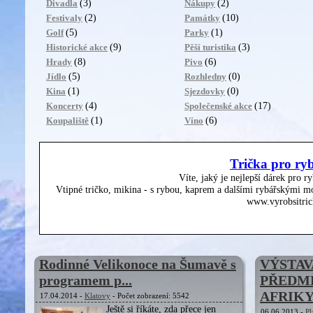
(3)
(2)
Divadla
Nákupy
(2)
(10)
Festivaly
Památky
(5)
(1)
Golf
Parky
(9)
(3)
Historické akce
Pěší turistika
(8)
(6)
Hrady
Pivo
(5)
(0)
Jídlo
Rozhledny
(1)
(0)
Kina
Sjezdovky
(4)
(17)
Koncerty
Společenské akce
(1)
(6)
Koupaliště
Víno
Trička pro ry
Víte, jaký je nejlepší dárek pro r
Vtipné tričko, mikina - s rybou, kaprem a dalšími rybářskými mo
www.vyrobsitric
Rodinné Velikonoce na Šumavě s
VÝSTAV
programem p...
PŘEDM
AFRIK
17.04.2014 -
Klatovy
- Počet zobrazení: 5542
Ještě si říkáte, zda přece jen
06.06.2013 -
Pl