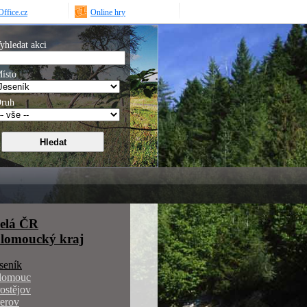
ffice.cz
Online hry
yhledat akci
ísto
ruh
elá ČR
lomoucký kraj
seník
lomouc
ostějov
erov