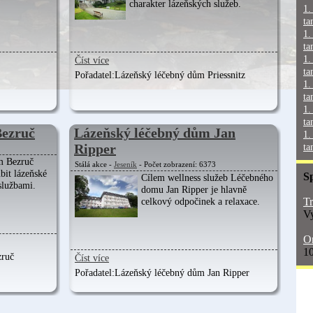
charakter lázeňských služeb.
1.
ta
1.
ta
1.
Číst více
ta
Pořadatel:
Lázeňský léčebný dům Priessnitz
1.
ta
1.
ta
Bezruč
Lázeňský léčebný dům Jan
1.
Ripper
ta
m Bezruč
Stálá akce -
Jeseník
- Počet zobrazení: 6373
bit lázeňské
S
Cílem wellness služeb Léčebného
službami.
domu Jan Ripper je hlavně
Tr
celkový odpočinek a relaxace.
Vy
On
10
zruč
Číst více
Pořadatel:
Lázeňský léčebný dům Jan Ripper