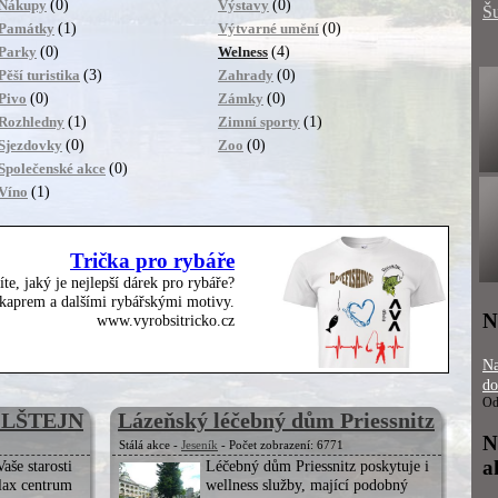
(0)
(0)
Nákupy
Výstavy
Š
(1)
(0)
Památky
Výtvarné umění
(0)
(4)
Parky
Welness
(3)
(0)
Pěší turistika
Zahrady
(0)
(0)
Pivo
Zámky
(1)
(1)
Rozhledny
Zimní sporty
(0)
(0)
Sjezdovky
Zoo
(0)
Společenské akce
(1)
Víno
Trička pro rybáře
íte, jaký je nejlepší dárek pro rybáře?
, kaprem a dalšími rybářskými motivy.
N
www.vyrobsitricko.cz
Na
do
Od
LŠTEJN
Lázeňský léčebný dům Priessnitz
N
Stálá akce -
Jeseník
- Počet zobrazení: 6771
a
aše starosti
Léčebný dům Priessnitz poskytuje i
elax centrum
wellness služby, mající podobný