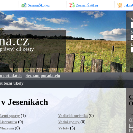
SeznamŠkol.eu
ZoznamŠkôl.eu
JaknaO
V
M
na.cz
D
rávný cíl cesty
o pořadatele
|
Seznam pořadatelů
outěžní úkoly
C
v Jeseníkách
O
Je
(1)
(0)
Letní sporty
Vodácká turistika
O
(0)
(0)
Literatura
Vodní sporty
Pr
(0)
(5)
Muzeum
Výlety
Př