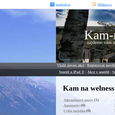
just4web.cz
Etřídnice.cz
Kam-
najdeme vám sp
Vložit novou akci
|
Registrovat novéh
Soutěž o iPad 3!
|
Akce v soutěži
|
S
Kam na welness 
(1)
Adrenalinové sporty
(0)
Aquaparky
(0)
Cyklo turistika