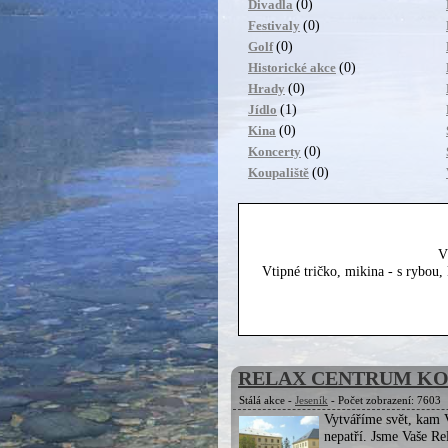
(0)
Divadla
(0)
Festivaly
(0)
Golf
(0)
Historické akce
(0)
Hrady
(1)
Jídlo
(0)
Kina
(0)
Koncerty
(0)
Koupaliště
V
Vtipné tričko, mikina - s rybou
RELAX CENTRUM KO
Stálá akce -
Jeseník
- Počet zobrazení: 7603
Vytváříme svět, kam V
nepatří. Jsme Vaše R