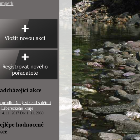
umperk
adcházející akce
 prodloužený víkend s dětmi
 Libereckého kraje
: 4. 11. 2017 Do: 1. 11. 2030
ejlépe hodnocené
kce