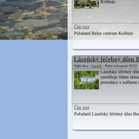
Kolštejn
Číst více
Pořadatel:
Relax centrum Kolštejn
Lázeňský léčebný dům 
Stálá akce -
Jeseník
- Počet zobrazení: 6122
Lázeňský léčebný dů
umožňuje lidem sklou
procedury s wellness 
Číst více
Pořadatel:
Lázeňský léčebný dům Be