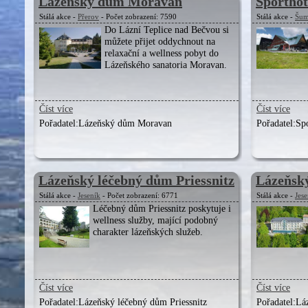
Lázeňský dům Moravan
Sporthot
Stálá akce -
Přerov
- Počet zobrazení: 7590
Stálá akce -
Šum
Do Lázní Teplice nad Bečvou si
můžete přijet oddychnout na
relaxační a wellness pobyt do
Lázeňského sanatoria Moravan.
Číst více
Číst více
Pořadatel:
Lázeňský dům Moravan
Pořadatel:
Sp
Lázeňský léčebný dům Priessnitz
Lázeňsk
Stálá akce -
Jeseník
- Počet zobrazení: 6771
Stálá akce -
Jese
Léčebný dům Priessnitz poskytuje i
wellness služby, mající podobný
charakter lázeňských služeb.
Číst více
Číst více
Pořadatel:
Lázeňský léčebný dům Priessnitz
Pořadatel:
Lá