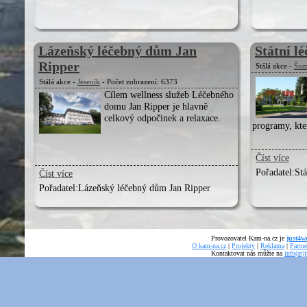
Lázeňský léčebný dům Jan
Státní l
Ripper
Stálá akce -
Šum
Stálá akce -
Jeseník
- Počet zobrazení: 6373
Cílem wellness služeb Léčebného
domu Jan Ripper je hlavně
celkový odpočinek a relaxace.
programy, kte
Číst více
Pořadatel:
Stá
Číst více
Pořadatel:
Lázeňský léčebný dům Jan Ripper
Provozovatel Kam-na.cz je
just4we
O kam-na.cz
|
Projekty
|
Reklama
|
Partne
Kontaktovat nás můžte na
info(at)