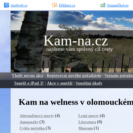
just4web.cz
Etřídnice.cz
SeznamŠkol.eu
Kam-na.cz
najdeme vám správný cíl cesty
Vložit novou akci
|
Registrovat nového pořadatele
|
Seznam pořada
Soutěž o iPad 3!
|
Akce v soutěži
|
Soutěžní úkoly
Kam na welness v olomouckém
(4)
(4)
Adrenalinové sporty
Letní sporty
(3)
(0)
Aquaparky
Literatura
(3)
(1)
Cyklo turistika
Muzeum