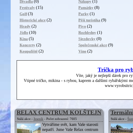
(0)
(1)
Divadla
Nákupy
(15)
(8)
Festivaly
Památky
(3)
(1)
Golf
Parky
(2)
(9)
Historické akce
Pěší turistika
(2)
(2)
Hrady
Pivo
(10)
(1)
Jídlo
Rozhledny
(5)
(0)
Kina
Sjezdovky
(2)
(9)
Koncerty
Společenské akce
(2)
(2)
Koupaliště
Víno
Trička pro ry
Víte, jaký je nejlepší dárek pro r
Vtipné tričko, mikina - s rybou, kaprem a dalšími rybářskými mo
www.vyrobsitric
RELAX CENTRUM KOLŠTEJN
Termální
Stálá akce -
Jeseník
- Počet zobrazení: 7605
Stálá akce -
Šum
Vytváříme svět, kam Vaše starosti
nepatří. Jsme Vaše Relax centrum