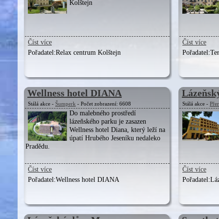
Kolštejn
Číst více
Číst více
Pořadatel:
Relax centrum Kolštejn
Pořadatel:
Ter
Wellness hotel DIANA
Lázeňsk
Stálá akce -
Šumperk
- Počet zobrazení: 6608
Stálá akce -
Pře
Do malebného prostředí
lázeňského parku je zasazen
Wellness hotel Diana, který leží na
úpatí Hrubého Jeseníku nedaleko
Pradědu.
Číst více
Číst více
Pořadatel:
Wellness hotel DIANA
Pořadatel:
Lá