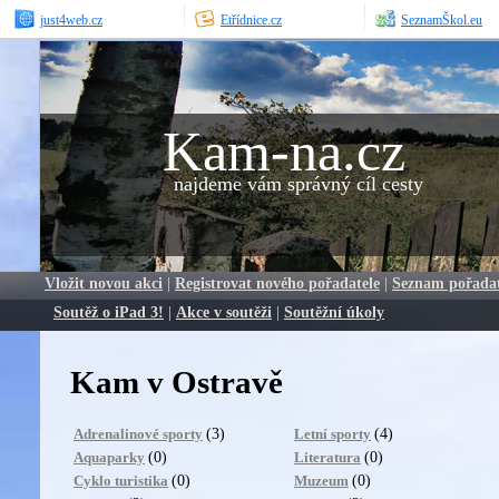
just4web.cz
Etřídnice.cz
SeznamŠkol.eu
Kam-na.cz
najdeme vám správný cíl cesty
Vložit novou akci
|
Registrovat nového pořadatele
|
Seznam pořada
Soutěž o iPad 3!
|
Akce v soutěži
|
Soutěžní úkoly
Kam v Ostravě
(3)
(4)
Adrenalinové sporty
Letní sporty
(0)
(0)
Aquaparky
Literatura
(0)
(0)
Cyklo turistika
Muzeum