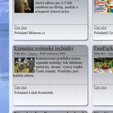
chytrá zábava pro 2-5 lidí,
zaměřená na důvtip, postřeh a
schopnost týmové práce.
Číst více
Číst více
Pořadatel:
Místnost.cz
Pořadatel:
Cir
Expozice vojenské techniky
FunPark
Stálá akce -
Ostrava
- Počet zobrazení: 8435
Stálá akce -
Ost
Komentovaná prohlídka muzea
vojenské techniky, kde shlédnete
uniformy, zbraně, výstroj vojáků
České armády. Prohlídky jsou
každou sobotu.
Číst více
Číst více
Pořadatel:
Lukáš Krenžolek