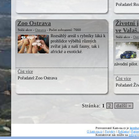
Pořadatel:
Roz
Zoo Ostrava
Životní j
ve Valaš.
Stálá akce -
Ostrava
- Počet zobrazení: 7660
Rozsáhlý areál s rybníky láká k
Stálá akce -
Ost
prohlídce výběhů různých
zvířat jak z naší fauny, tak i
africké a exotické.
závodní pilot.
Číst více
Pořadatel:
Zoo Ostrava
Číst více
Pořadatel:
Živ
Stránka:
1
2
další »
Provozovatel Kam-na.cz je
just4we
O kam-na.cz
|
Projekty
|
Reklama
|
Partne
Kontaktovat nás můžte na
info(at)