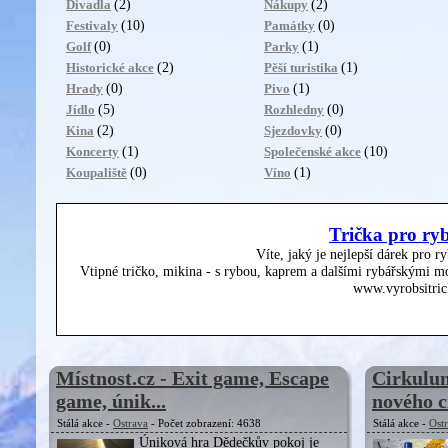
(2)
(2)
Divadla
Nákupy
(10)
(0)
Festivaly
Památky
(0)
(1)
Golf
Parky
(2)
(1)
Historické akce
Pěší turistika
(0)
(1)
Hrady
Pivo
(5)
(0)
Jídlo
Rozhledny
(2)
(0)
Kina
Sjezdovky
(1)
(10)
Koncerty
Společenské akce
(0)
(1)
Koupaliště
Víno
Trička pro ry
Víte, jaký je nejlepší dárek pro r
Vtipné tričko, mikina - s rybou, kaprem a dalšími rybářskými mo
www.vyrobsitric
Místnost.cz - Exit game, Escape
Cirkulum
game, únik...
nového ci
Stálá akce -
Ostrava
- Počet zobrazení: 4638
Stálá akce -
Ost
Úniková hra Dědečkův pokoj je