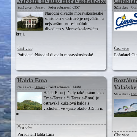
Národní divadlo moravskoslezské
CineStar
Stálá akce -
Ostrava
- Počet zobrazení: 6357
Stálá akce -
Ost
Národní divadlo moravskoslezské
se sídlem v Ostravě je největším a
nejstarším profesionálním
divadlem v Moravskoslezském
kraji.
Číst více
Číst více
Pořadatel:
Národní divadlo moravskoslezské
Pořadatel:
Ci
Halda Ema
Roztáhně
Valašskem
Stálá akce -
Ostrava
- Počet zobrazení: 14481
Halda Ema (někdy také psáno jako
Stálá akce -
Ost
Ema-Terezie či Terezie-Ema) je
ostravská kuželová halda s
vrcholem ve výšce okolo 315 m n.
m.
Číst více
Pořadatel:
Halda Ema
Číst více