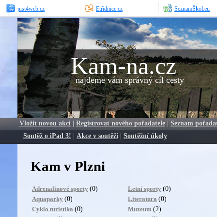
just4web.cz
Etřídnice.cz
SeznamŠkol.eu
Kam-na.cz
najdeme vám správný cíl cesty
Vložit novou akci
|
Registrovat nového pořadatele
|
Seznam pořada
Soutěž o iPad 3!
|
Akce v soutěži
|
Soutěžní úkoly
Kam v Plzni
(0)
(0)
Adrenalinové sporty
Letní sporty
(0)
(0)
Aquaparky
Literatura
(0)
(2)
Cyklo turistika
Muzeum