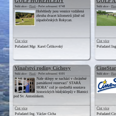
GOLF HOŘEHLEDY
GOLF 
Stálá akce -
Plzeň
- Počet zobrazení: 6748
Stálá akce -
Plz
Hořehledy jsou vesnice vzdálená
zhruba dvacet kilometrů jižně od
západočeských Rokycan.
Číst více
Číst více
Pořadatel:
Mgr. Karel Čelikovský
Pořadatel:
In
Vinařství rodiny Cíchovy
CineStar
Stálá akce -
Plzeň
- Počet zobrazení: 6101
Stálá akce -
Plz
Naše sklepy se nachází v chráněné
památkové rezervaci" STARÁ
HORA" což je ojedinělá soustava
historických bůd(sklepů) v Blatnici
pod Sv. Antonínkem.
Číst více
Číst více
Pořadatel:
Ing. Václav Cícha
Pořadatel:
Ci