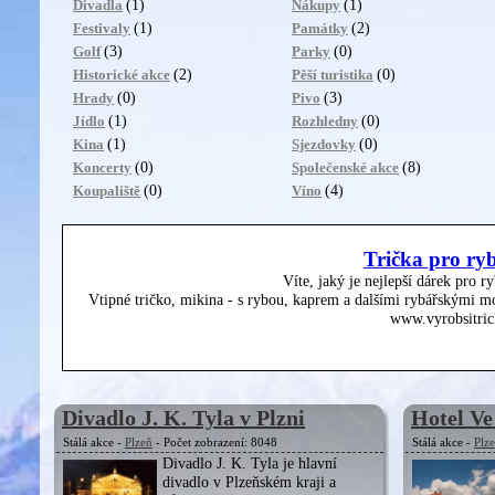
(1)
(1)
Divadla
Nákupy
(1)
(2)
Festivaly
Památky
(3)
(0)
Golf
Parky
(2)
(0)
Historické akce
Pěší turistika
(0)
(3)
Hrady
Pivo
(1)
(0)
Jídlo
Rozhledny
(1)
(0)
Kina
Sjezdovky
(0)
(8)
Koncerty
Společenské akce
(0)
(4)
Koupaliště
Víno
Trička pro ry
Víte, jaký je nejlepší dárek pro r
Vtipné tričko, mikina - s rybou, kaprem a dalšími rybářskými mo
www.vyrobsitric
Divadlo J. K. Tyla v Plzni
Hotel Ve
Stálá akce -
Plzeň
- Počet zobrazení: 8048
Stálá akce -
Plz
Divadlo J. K. Tyla je hlavní
divadlo v Plzeňském kraji a