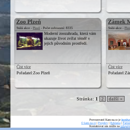
Zoo Plzeň
Zámek M
Stálá akce -
Plzeň
- Počet zobrazení: 8335
Stálá akce -
Plz
Moderní zoozahrada, která vám
ukazuje život zvířat téměř v
jejich původním prostředí.
Číst více
Číst více
Pořadatel:
Zoo Plzeň
Pořadatel:
Zá
Stránka:
1
2
další »
Provozovatel Kam-na.cz je
just4we
O kam-na.cz
|
Projekty
|
Reklama
|
Partne
Kontaktovat nás můžte na
info(at)