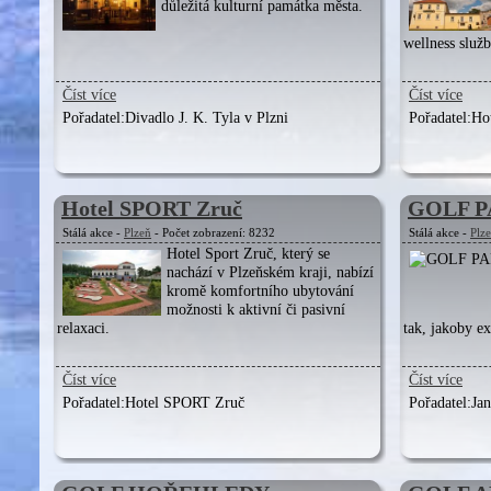
důležitá kulturní památka města.
wellness služ
Číst více
Číst více
Pořadatel:
Divadlo J. K. Tyla v Plzni
Pořadatel:
Ho
Hotel SPORT Zruč
GOLF P
Stálá akce -
Plzeň
- Počet zobrazení: 8232
Stálá akce -
Plz
Hotel Sport Zruč, který se
nachází v Plzeňském kraji, nabízí
kromě komfortního ubytování
možnosti k aktivní či pasivní
relaxaci.
tak, jakoby e
Číst více
Číst více
Pořadatel:
Hotel SPORT Zruč
Pořadatel:
Ja