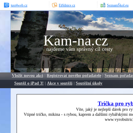
just4web.cz
Etřídnice.cz
SeznamŠkol.eu
Kam-na.cz
najdeme vám správný cíl cesty
Vložit novou akci
|
Registrovat nového pořadatele
|
Seznam pořada
Soutěž o iPad 3!
|
Akce v soutěži
|
Soutěžní úkoly
Trička pro ry
Víte, jaký je nejlepší dárek pro r
Vtipné tričko, mikina - s rybou, kaprem a dalšími rybářskými mo
www.vyrobsitric