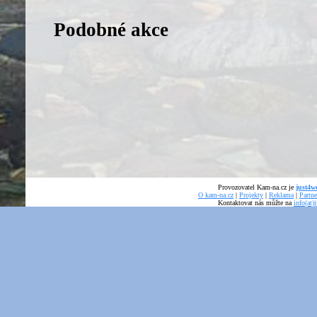
Podobné akce
Provozovatel Kam-na.cz je
just4we
O kam-na.cz
|
Projekty
|
Reklama
|
Partne
Kontaktovat nás můžte na
info(at)