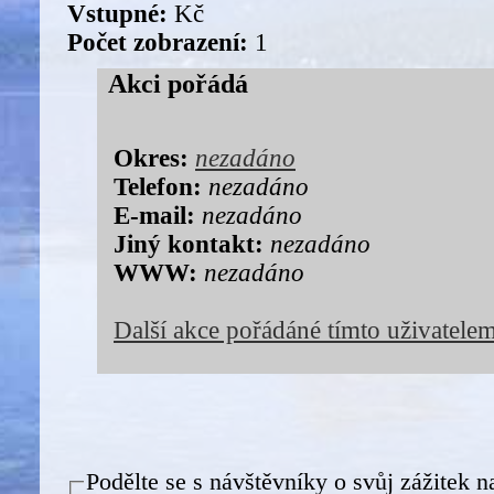
Vstupné:
Kč
Počet zobrazení:
1
Akci pořádá
Okres:
nezadáno
Telefon:
nezadáno
E-mail:
nezadáno
Jiný kontakt:
nezadáno
WWW:
nezadáno
Další akce pořádáné tímto uživatele
Podělte se s návštěvníky o svůj zážitek n