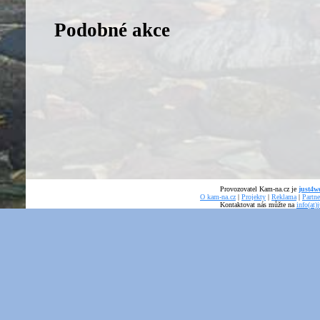
Podobné akce
Provozovatel Kam-na.cz je
just4we
O kam-na.cz
|
Projekty
|
Reklama
|
Partne
Kontaktovat nás můžte na
info(at)