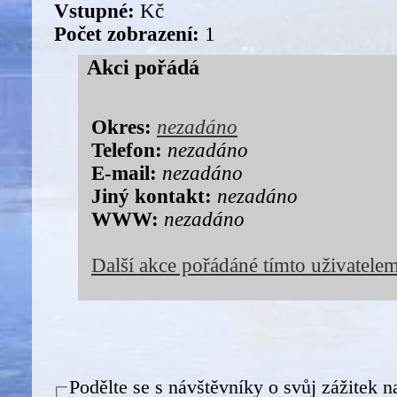
Vstupné:
Kč
Počet zobrazení:
1
Akci pořádá
Okres:
nezadáno
Telefon:
nezadáno
E-mail:
nezadáno
Jiný kontakt:
nezadáno
WWW:
nezadáno
Další akce pořádáné tímto uživatele
Podělte se s návštěvníky o svůj zážitek n