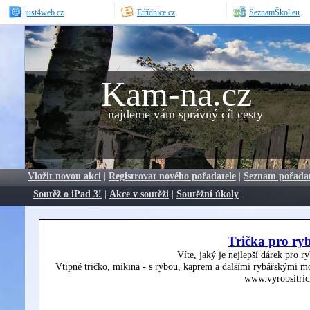
just4web.cz
Etřídnice.cz
SeznamŠkol.eu
Kam-na.cz
najdeme vám správný cíl cesty
Vložit novou akci
|
Registrovat nového pořadatele
|
Seznam pořada
Soutěž o iPad 3!
|
Akce v soutěži
|
Soutěžní úkoly
Trička pro ry
Víte, jaký je nejlepší dárek pro r
Vtipné tričko, mikina - s rybou, kaprem a dalšími rybářskými mo
www.vyrobsitric