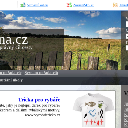
SeznamŠkol.eu
ZoznamŠkôl.eu
JaknaO
V
M
na.cz
D
rávný cíl cesty
o pořadatele
|
Seznam pořadatelů
outěžní úkoly
V
Trička pro rybáře
Ji
íte, jaký je nejlepší dárek pro rybáře?
Ji
, kaprem a dalšími rybářskými motivy.
Ka
www.vyrobsitricko.cz
Kr
Kr