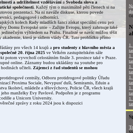
lnosti a udržitelnost vzdělávání
a
Svoboda slova a
Na
tické společnosti
. Každý tým o maximálně pěti členech si na
do
utovou prezentaci. Na ni naváže diskuse, kterou povede
Od
tevníci, pedagogové i odborníci.
rajských kolech Rady mladších šanci získat speciální cenu pro
N
štěvy Domu Evropské unie – Zažijte Evropu, který zahrnuje také
s jedinečným výhledem na Prahu. Finalisté se navíc můžou těšit
a
y akademie, která je sídlem vlády ČR. Tuto prohlídku přímo
1.
ořádány pro všech 14 krajů a
pro studenty z hlavního města a
ta
společně 20. října 2025
ve Velkém zastupitelském sále
1.
kt potom vyvrcholí celostátním finále 3. prosince také v Praze.
ta
tupné online. Záznamy budou ukládány na youtube pro
1.
 hodinách učiteli.
Zájemci z řad studentů se mohou
ta
1.
í protidrogové centrály, Odboru protidrogové politiky Úřadu
izací Proxima Sociale, Nevypusť duši, Semiramis, Eduin a
ta
rstva školství, mládeže a tělovýchovy, Policie ČR, všech krajů
1.
 a jeho manželky Evy Pavlové. Podpořen je z programu
ta
odille a Unicorn University.
1.
ávěrečné zprávy z roku 2024 jsou k dispozici
ta
S
Tr
Vy