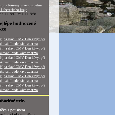
 prodloužený víkend s dětmi
 Libereckého kraje
: 4. 11. 2017 Do: 1. 11. 2030
ejlépe hodnocené
kce
 října slaví OMV Den kávy: při
nkování bude káva zdarma
 října slaví OMV Den kávy: při
nkování bude káva zdarma
 října slaví OMV Den kávy: při
nkování bude káva zdarma
 října slaví OMV Den kávy: při
nkování bude káva zdarma
 října slaví OMV Den kávy: při
nkování bude káva zdarma
 října slaví OMV Den kávy: při
nkování bude káva zdarma
přáteléné weby
ička s potiskem
robte si vlastní tričko