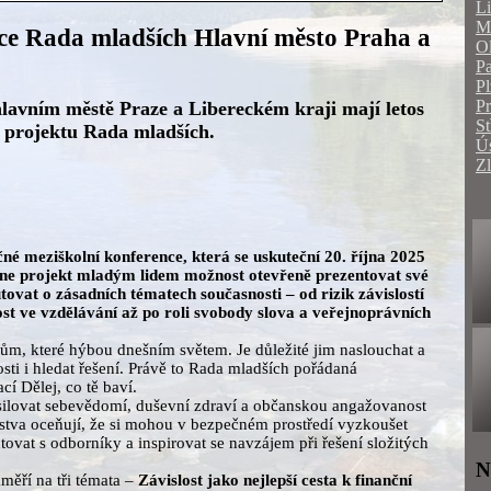
Li
Mo
ce Rada mladších Hlavní město Praha a
O
Pa
Pl
P
 hlavním městě Praze a Libereckém kraji mají letos
St
o projektu Rada mladších.
Ús
Zl
né meziškolní konference, která se uskuteční 20. října 2025
dne projekt mladým lidem možnost otevřeně prezentovat své
tovat o zásadních tématech současnosti – od rizik závislostí
ost ve vzdělávání až po roli svobody slova a veřejnoprávních
mům, které hýbou dnešním světem. Je důležité jim naslouchat a
osti i hledat řešení. Právě to Rada mladších pořádaná
í Dělej, co tě baví.
osilovat sebevědomí, duševní zdraví a občanskou angažovanost
tstva oceňují, že si mohou v bezpečném prostředí vyzkoušet
ovat s odborníky a inspirovat se navzájem při řešení složitých
N
aměří na tři témata –
Závislost jako nejlepší cesta k finanční