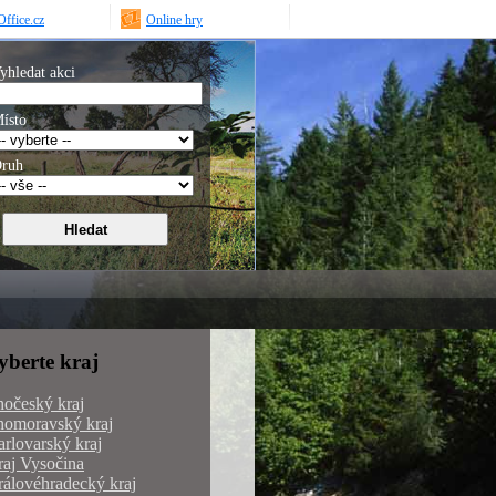
ffice.cz
Online hry
yhledat akci
ísto
ruh
yberte kraj
hočeský kraj
homoravský kraj
rlovarský kraj
aj Vysočina
álovéhradecký kraj