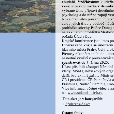
chudobě, Vzděláváním k udržite
veřejnoprávní média v demokra
vybrané téma připraví desetimin
psycholog a do níž se zapojí vrs
Nově mají letos prezentující v k
celou jejich třídu v podobě náv
prohlídku střechy Paláce Dunaj 
na exkluzivní prohlídku Strakov
pořádá Úřad vlády.
Krajské konference jsou letos p
Libereckého kraje se uskuteční 
hlavního města Prahy. Celý proje
Přenosy z konferencí budou dos
následné využití v preventivních
registrovat do 7. října 2025.
Účast přislíbili zástupci Národn
vlády, MŠMT, neziskových organ
další. Projekt má záštitu Ministe
ČR i prezidenta ČR Petra Pavla
Erasmus+, Nadací Flaminia, Croc
Více informací včetně videa a z
na
www.radamladsich.cz
.
Tato akce je v kategoriích:
»
Společenské akce
Ostatní fotky: