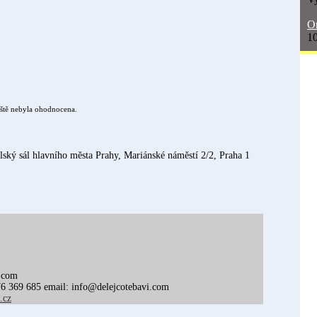
On
10
ště nebyla ohodnocena.
lský sál hlavního města Prahy, Mariánské náměstí 2/2, Praha 1
.com
6 369 685 email: info@delejcotebavi.com
.cz