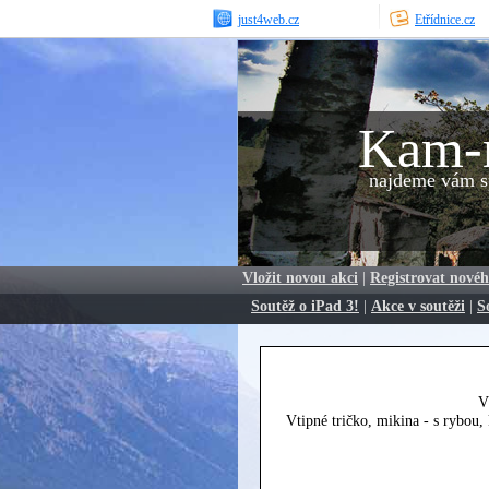
just4web.cz
Etřídnice.cz
Kam-
najdeme vám sp
Vložit novou akci
|
Registrovat novéh
Soutěž o iPad 3!
|
Akce v soutěži
|
S
V
Vtipné tričko, mikina - s rybou