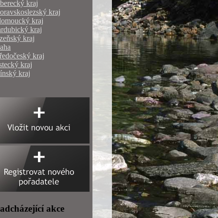
berecký kraj
ravskoslezský kraj
lomoucký kraj
rdubický kraj
zeňský kraj
raha
ředočeský kraj
tecký kraj
ínský kraj
adcházející akce