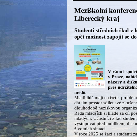
Meziškolní konferen
Liberecký kraj
Studenti středních škol v
opět možnost zapojit se d
V rámci společ
v Praze, nabí
názory a disku
přes udržiteln
médií.
Mladí lidé mají co říct k problé
dát jim prostor sdílet své zkušen
dlouhodobě neziskovou organizac
Rada mladších si klade za cíl p
mladých. Účastníci z řad studen
vystupovat před publikem, diskut
životních situací.
V roce 2025 se žáci a studenti z