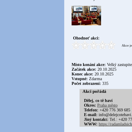
Ohodnoť akci:
Akce je
Místo konání akce:
Velký zastupite
Začátek akce:
20.10.2025
Konec akce:
20.10.2025
Vstupné:
Zdarma
Počet zobrazení:
335
Akci pořádá
Dělej, co tě baví
Okres:
Praha město
Telefon:
+420 776 369 685
E-mail:
info@delejcotebavi
Jiný kontakt:
Tel.: +420 77
WWW:
https://radamladsich