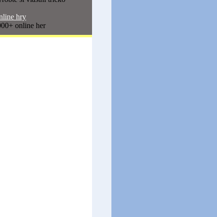
line hry
00+ online her