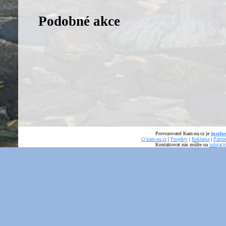
Podobné akce
Provozovatel Kam-na.cz je
just4we
O kam-na.cz
|
Projekty
|
Reklama
|
Partne
Kontaktovat nás můžte na
info(at)