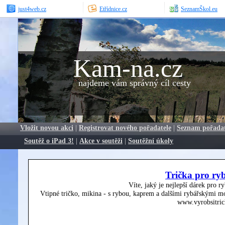
just4web.cz
Etřídnice.cz
SeznamŠkol.eu
Kam-na.cz
najdeme vám správný cíl cesty
Vložit novou akci
|
Registrovat nového pořadatele
|
Seznam pořada
Soutěž o iPad 3!
|
Akce v soutěži
|
Soutěžní úkoly
Trička pro ry
Víte, jaký je nejlepší dárek pro r
Vtipné tričko, mikina - s rybou, kaprem a dalšími rybářskými mo
www.vyrobsitric