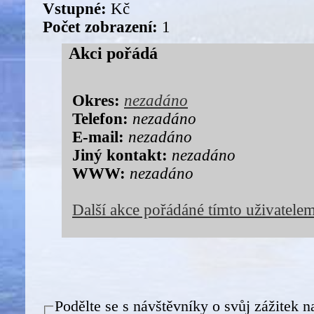
Vstupné:
Kč
Počet zobrazení:
1
Akci pořádá
Okres:
nezadáno
Telefon:
nezadáno
E-mail:
nezadáno
Jiný kontakt:
nezadáno
WWW:
nezadáno
Další akce pořádáné tímto uživatele
Podělte se s návštěvníky o svůj zážitek n