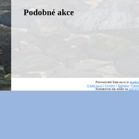
Podobné akce
Provozovatel Kam-na.cz je
just4we
O kam-na.cz
|
Projekty
|
Reklama
|
Partne
Kontaktovat nás můžte na
info(at)