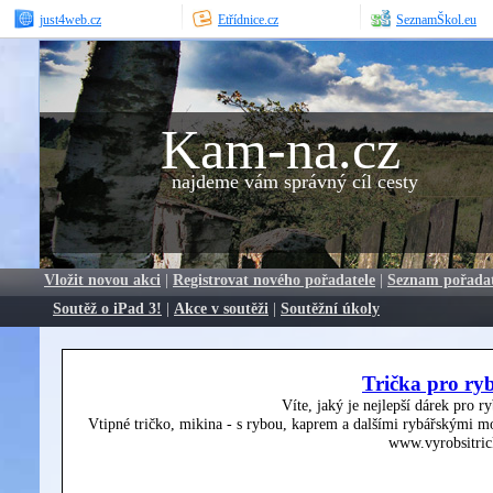
just4web.cz
Etřídnice.cz
SeznamŠkol.eu
Kam-na.cz
najdeme vám správný cíl cesty
Vložit novou akci
|
Registrovat nového pořadatele
|
Seznam pořada
Soutěž o iPad 3!
|
Akce v soutěži
|
Soutěžní úkoly
Trička pro ry
Víte, jaký je nejlepší dárek pro r
Vtipné tričko, mikina - s rybou, kaprem a dalšími rybářskými mo
www.vyrobsitric