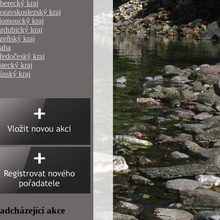
berecký kraj
ravskoslezský kraj
lomoucký kraj
rdubický kraj
zeňský kraj
raha
ředočeský kraj
tecký kraj
ínský kraj
adcházející akce