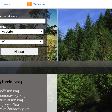
ffice.cz
Online hry
yhledat akci
ísto
ruh
yberte kraj
hočeský kraj
homoravský kraj
rlovarský kraj
aj Vysočina
álovéhradecký kraj