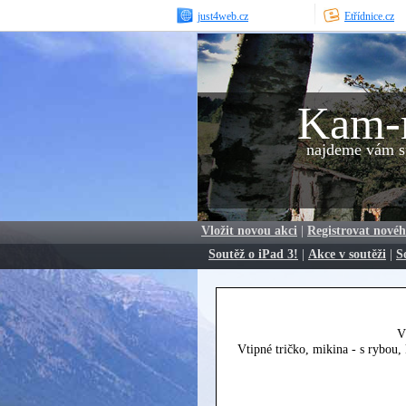
just4web.cz
Etřídnice.cz
Kam-
najdeme vám sp
Vložit novou akci
|
Registrovat novéh
Soutěž o iPad 3!
|
Akce v soutěži
|
S
V
Vtipné tričko, mikina - s rybou