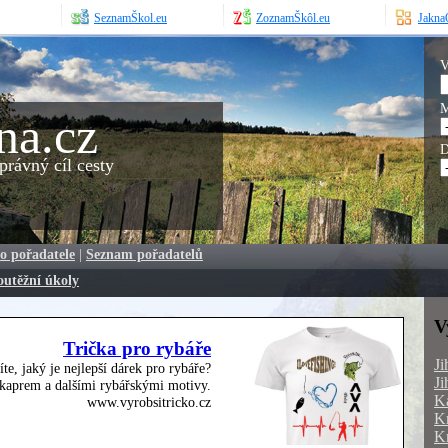
SeznamŠkol.eu
ZoznamŠkôl.eu
JaknaO
V
M
na.cz
D
rávný cíl cesty
o pořadatele
|
Seznam pořadatelů
outěžní úkoly
V
Trička pro rybáře
Ji
íte, jaký je nejlepší dárek pro rybáře?
Ji
, kaprem a dalšími rybářskými motivy.
Ka
www.vyrobsitricko.cz
Kr
Kr