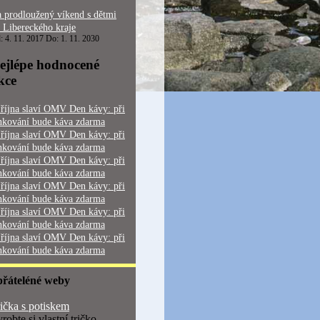
 prodloužený víkend s dětmi
 Libereckého kraje
: 4. 11. 2017 Do: 1. 11. 2030
ejlépe hodnocené
kce
 října slaví OMV Den kávy: při
nkování bude káva zdarma
 října slaví OMV Den kávy: při
nkování bude káva zdarma
 října slaví OMV Den kávy: při
nkování bude káva zdarma
 října slaví OMV Den kávy: při
nkování bude káva zdarma
 října slaví OMV Den kávy: při
nkování bude káva zdarma
 října slaví OMV Den kávy: při
nkování bude káva zdarma
přáteléné weby
ička s potiskem
robte si vlastní tričko