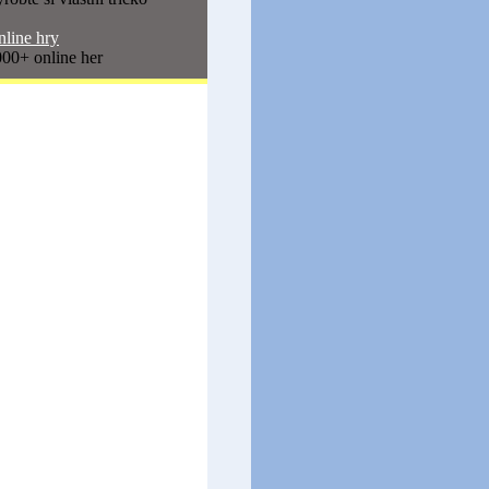
line hry
00+ online her