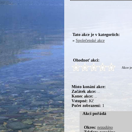
Tato akce je v kategoriích:
»
Společenské akce
Ohodnoť akci:
Akce je
Místo konání akce:
Začátek akce:
..
Konec akce:
..
Vstupné:
Kč
Počet zobrazení:
1
Akci pořádá
Okres:
nezadáno