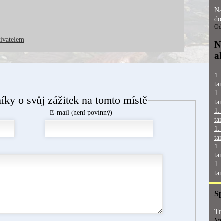
Na
do
Od
živatelem
N
a
1.
ta
1.
níky o svůj zážitek na tomto místě
ta
1.
E-mail (není povinný)
ta
1.
ta
1.
ta
1.
ta
S
Tr
Vy