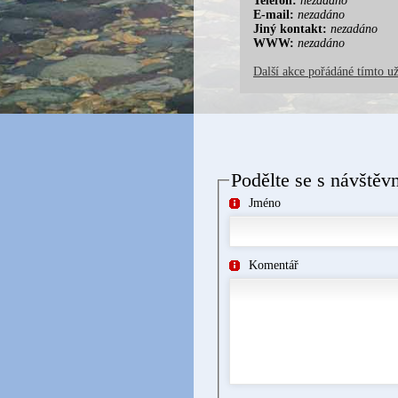
Telefon:
nezadáno
E-mail:
nezadáno
Jiný kontakt:
nezadáno
WWW:
nezadáno
Další akce pořádáné tímto u
Podělte se s návštěv
Jméno
Komentář