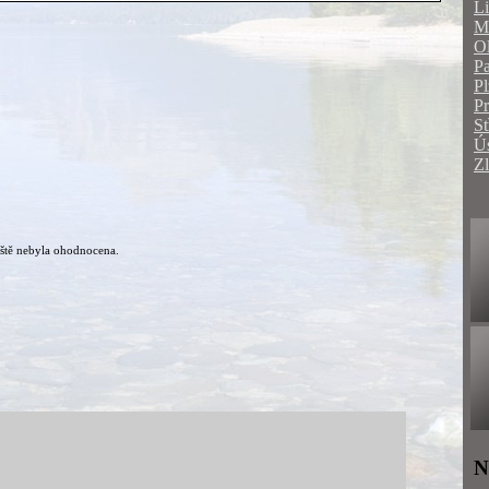
Li
Mo
O
Pa
Pl
P
St
Ús
Zl
ště nebyla ohodnocena.
N