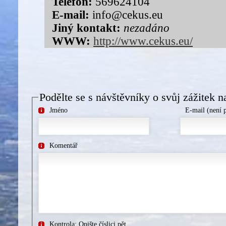
Telefon:
569624104
E-mail:
info@cekus.eu
Jiný kontakt:
nezadáno
WWW:
http://www.cekus.eu/
Podělte se s návštěvníky o svůj zážitek n
Jméno
E-mail (není 
Komentář
Kontrola: Opište číslici pět