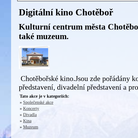
Digitální kino Chotěboř
Kulturní centrum města Chotěboř
také muzeum.
Chotěbořské kino.Jsou zde pořádány ko
představení, divadelní představení a pr
Tato akce je v kategoriích:
»
Společenské akce
»
Koncerty
»
Divadla
»
Kina
»
Muzeum