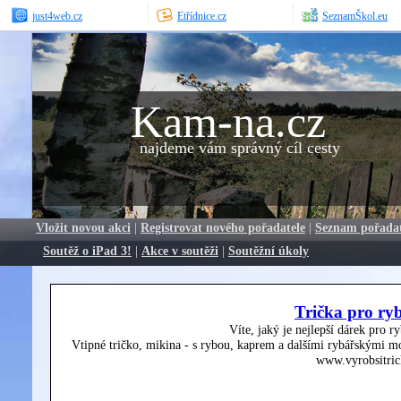
just4web.cz
Etřídnice.cz
SeznamŠkol.eu
Kam-na.cz
najdeme vám správný cíl cesty
Vložit novou akci
|
Registrovat nového pořadatele
|
Seznam pořada
Soutěž o iPad 3!
|
Akce v soutěži
|
Soutěžní úkoly
Trička pro ry
Víte, jaký je nejlepší dárek pro r
Vtipné tričko, mikina - s rybou, kaprem a dalšími rybářskými mo
www.vyrobsitric