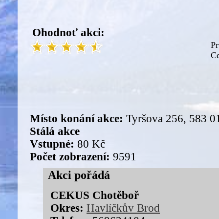
Ohodnoť akci:
Pr
Ce
Místo konání akce:
Tyršova 256, 583 0
Stálá akce
Vstupné:
80 Kč
Počet zobrazení:
9591
Akci pořádá
CEKUS Chotěboř
Okres:
Havlíčkův Brod