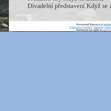
Divadelní představení Když se 
Provozovatel Kam-na.cz je
just4we
O kam-na.cz
|
Projekty
|
Reklama
|
Partne
Kontaktovat nás můžte na
info(at)