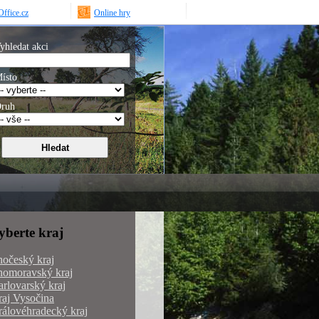
ffice.cz
Online hry
yhledat akci
ísto
ruh
yberte kraj
hočeský kraj
homoravský kraj
rlovarský kraj
aj Vysočina
álovéhradecký kraj