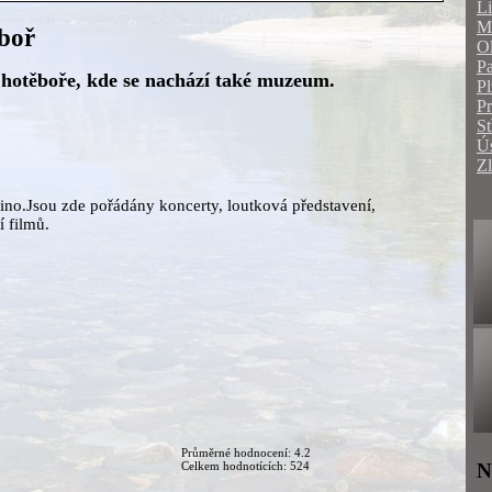
Li
Mo
ěboř
O
Pa
hotěboře, kde se nachází také muzeum.
Pl
P
St
Ús
Zl
no.Jsou zde pořádány koncerty, loutková představení,
í filmů.
Průměrné hodnocení: 4.2
Celkem hodnotících: 524
N