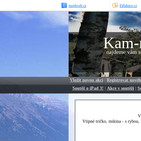
just4web.cz
Etřídnice.cz
Kam-
najdeme vám sp
Vložit novou akci
|
Registrovat novéh
Soutěž o iPad 3!
|
Akce v soutěži
|
S
V
Vtipné tričko, mikina - s rybou