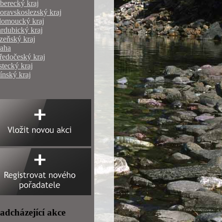
berecký kraj
ravskoslezský kraj
lomoucký kraj
rdubický kraj
zeňský kraj
raha
ředočeský kraj
tecký kraj
ínský kraj
adcházející akce