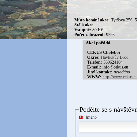
Místo konání akce:
Tyršova 256, 5
Stálá akce
Vstupné:
80 Kč
Počet zobrazení:
9593
Akci pořádá
CEKUS Chotěboř
Okres:
Havlíčkův Brod
Telefon:
569624104
E-mail:
info@cekus.eu
Jiný kontakt:
nezadáno
WWW:
http://www.cekus.e
Podělte se s návštěv
Jméno