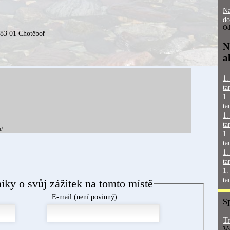
Na
do
Od
83 01 Chotěboř
N
a
1.
ta
1.
ta
1.
ta
u/
1.
ta
1.
ta
1.
ta
níky o svůj zážitek na tomto místě
E-mail (není povinný)
S
Tr
Vy