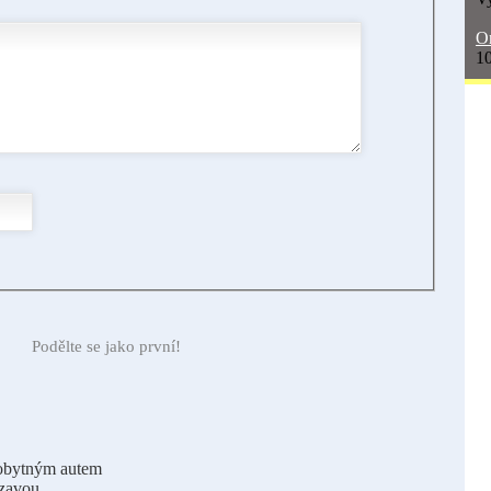
On
10
Podělte se jako první!
obytným autem
ázavou