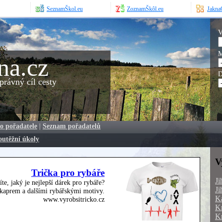
SeznamŠkol.eu
ZoznamŠkôl.eu
JaknaO
V
M
na.cz
D
rávný cíl cesty
o pořadatele
|
Seznam pořadatelů
outěžní úkoly
V
Trička pro rybáře
Ji
íte, jaký je nejlepší dárek pro rybáře?
Ji
, kaprem a dalšími rybářskými motivy.
Ka
www.vyrobsitricko.cz
Kr
Kr