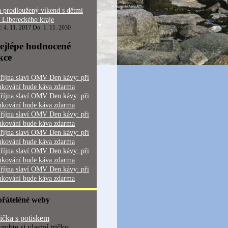
 prodloužený víkend s dětmi
 Libereckého kraje
: 4. 11. 2017 Do: 1. 11. 2030
ejlépe hodnocené
kce
 října slaví OMV Den kávy: při
nkování bude káva zdarma
 října slaví OMV Den kávy: při
nkování bude káva zdarma
 října slaví OMV Den kávy: při
nkování bude káva zdarma
 října slaví OMV Den kávy: při
nkování bude káva zdarma
 října slaví OMV Den kávy: při
nkování bude káva zdarma
 října slaví OMV Den kávy: při
nkování bude káva zdarma
přáteléné weby
ička s potiskem
robte si vlastní tričko