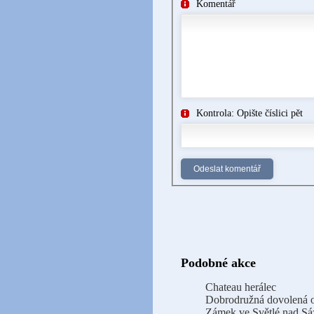
Komentář
Kontrola: Opište číslici pět
Podobné akce
Chateau herálec
Dobrodružná dovolená 
Zámek ve Světlé nad S