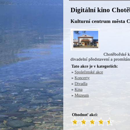
Digitální kino Chot
Kulturní centrum města C
Chotěbořské ki
divadelní představení a promítán
Tato akce je v kategoriích:
»
Společenské akce
»
Koncerty
»
Divadla
»
Kina
»
Muzeum
Ohodnoť akci: