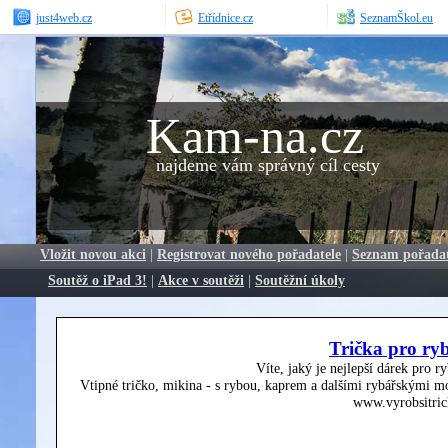
just4web.cz
Etřídnice.cz
SeznamŠkol.eu
Kam-na.cz
najdeme vám správný cíl cesty
Vložit novou akci
|
Registrovat nového pořadatele
|
Seznam pořada
Soutěž o iPad 3!
|
Akce v soutěži
|
Soutěžní úkoly
Trička pro ry
Víte, jaký je nejlepší dárek pro r
Vtipné tričko, mikina - s rybou, kaprem a dalšími rybářskými mo
www.vyrobsitric