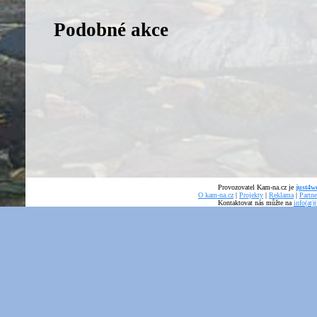
Podobné akce
Provozovatel Kam-na.cz je
just4we
O kam-na.cz
|
Projekty
|
Reklama
|
Partne
Kontaktovat nás můžte na
info(at)