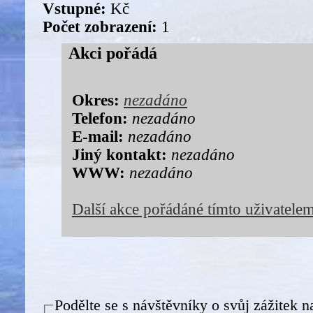
Vstupné:
Kč
Počet zobrazení:
1
Akci pořádá
Okres:
nezadáno
Telefon:
nezadáno
E-mail:
nezadáno
Jiný kontakt:
nezadáno
WWW:
nezadáno
Další akce pořádáné tímto uživatele
Podělte se s návštěvníky o svůj zážitek n