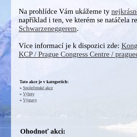
Na prohlídce Vám ukážeme ty
nejkrásn
například i ten, ve kterém se natáčela 
Schwarzeneggerem
.
Více informací je k dispozici zde:
Kongr
KCP / Prague Congress Centre / prague
Tato akce je v kategoriích:
»
Společenské akce
»
Výlety
»
Výstavy
Ohodnoť akci: