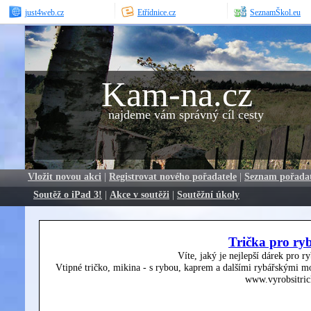
just4web.cz
Etřídnice.cz
SeznamŠkol.eu
Kam-na.cz
najdeme vám správný cíl cesty
Vložit novou akci
|
Registrovat nového pořadatele
|
Seznam pořada
Soutěž o iPad 3!
|
Akce v soutěži
|
Soutěžní úkoly
Trička pro ry
Víte, jaký je nejlepší dárek pro r
Vtipné tričko, mikina - s rybou, kaprem a dalšími rybářskými mo
www.vyrobsitric