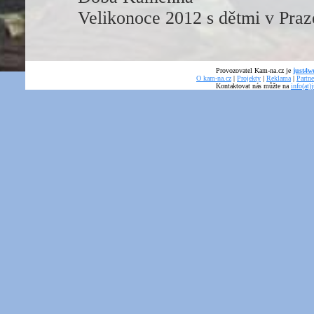
Velikonoce 2012 s dětmi v Praz
Provozovatel Kam-na.cz je
just4we
O kam-na.cz
|
Projekty
|
Reklama
|
Partne
Kontaktovat nás můžte na
info(at)