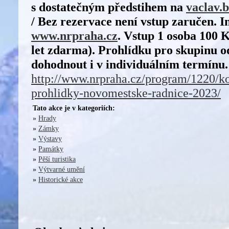
s dostatečným předstihem na
vaclav.
/ Bez rezervace není vstup zaručen. 
www.nrpraha.cz
.
Vstup 1 osoba 100 K
let zdarma). Prohlídku pro skupinu o
dohodnout i v individuálním termínu.
http://www.nrpraha.cz/program/1220/
prohlidky-novomestske-radnice-2023/
Tato akce je v kategoriích:
»
Hrady
»
Zámky
»
Výstavy
»
Památky
»
Pěší turistika
»
Výtvarné umění
»
Historické akce