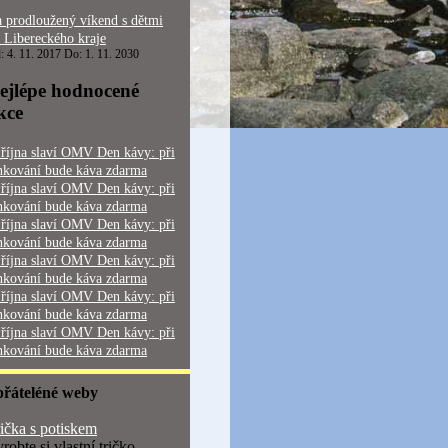
 prodloužený víkend s dětmi
 Libereckého kraje
: 4. 11. 2017 Do: 1. 11. 2030
ejlépe hodnocené
kce
 října slaví OMV Den kávy: při
nkování bude káva zdarma
 října slaví OMV Den kávy: při
nkování bude káva zdarma
 října slaví OMV Den kávy: při
nkování bude káva zdarma
 října slaví OMV Den kávy: při
nkování bude káva zdarma
 října slaví OMV Den kávy: při
nkování bude káva zdarma
 října slaví OMV Den kávy: při
nkování bude káva zdarma
přáteléné weby
ička s potiskem
robte si vlastní tričko