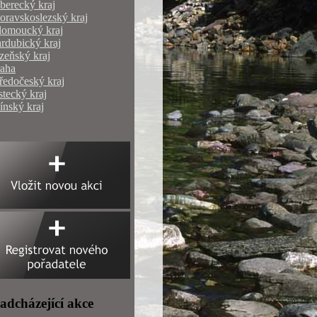
berecký kraj
ravskoslezský kraj
lomoucký kraj
rdubický kraj
zeňský kraj
raha
ředočeský kraj
tecký kraj
ínský kraj
adcházející akce