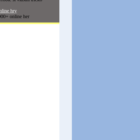
line hry
00+ online her