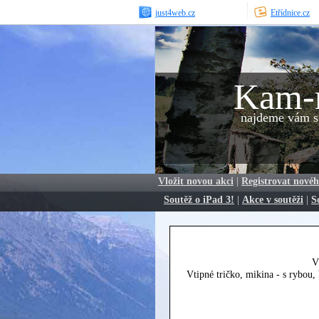
just4web.cz
Etřídnice.cz
Kam-
najdeme vám sp
Vložit novou akci
|
Registrovat novéh
Soutěž o iPad 3!
|
Akce v soutěži
|
S
V
Vtipné tričko, mikina - s rybou