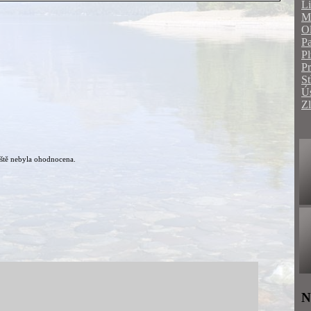
Li
Mo
O
Pa
Pl
P
St
Ús
Zl
ště nebyla ohodnocena.
N