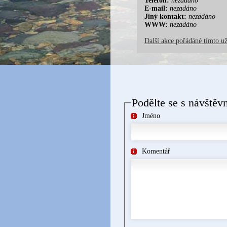
Telefon:
nezadáno
E-mail:
nezadáno
Jiný kontakt:
nezadáno
WWW:
nezadáno
Další akce pořádáné tímto u
Podělte se s návštěv
Jméno
Komentář