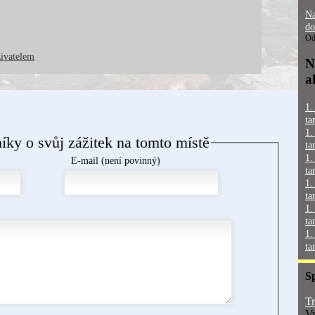
Na
do
Od
živatelem
N
a
1.
ta
1.
níky o svůj zážitek na tomto místě
ta
1.
E-mail (není povinný)
ta
1.
ta
1.
ta
1.
ta
S
Tr
Vy