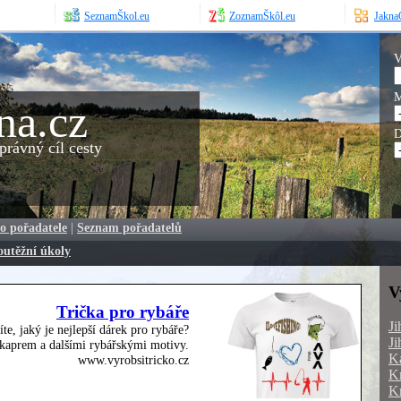
SeznamŠkol.eu
ZoznamŠkôl.eu
JaknaO
V
M
na.cz
D
rávný cíl cesty
o pořadatele
|
Seznam pořadatelů
outěžní úkoly
V
Trička pro rybáře
Ji
íte, jaký je nejlepší dárek pro rybáře?
Ji
, kaprem a dalšími rybářskými motivy.
Ka
www.vyrobsitricko.cz
Kr
Kr