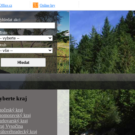
ffice.cz
Online hry
yhledat akci
ísto
ruh
yberte kraj
hočeský kraj
homoravský kraj
rlovarský kraj
aj Vysočina
álovéhradecký kraj