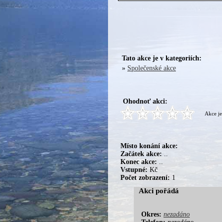
Tato akce je v kategoriích:
»
Společenské akce
Ohodnoť akci:
Akce je
Místo konání akce:
Začátek akce:
..
Konec akce:
..
Vstupné:
Kč
Počet zobrazení:
1
Akci pořádá
Okres:
nezadáno