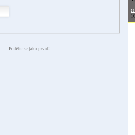
On
10
Podělte se jako první!