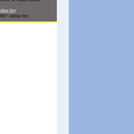
line hry
00+ online her