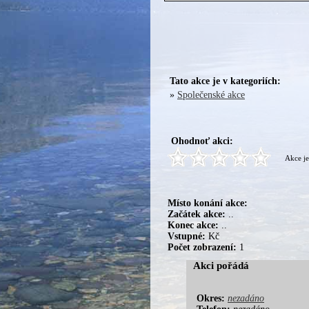
Tato akce je v kategoriích:
»
Společenské akce
Ohodnoť akci:
Akce je
Místo konání akce:
Začátek akce:
..
Konec akce:
..
Vstupné:
Kč
Počet zobrazení:
1
Akci pořádá
Okres:
nezadáno