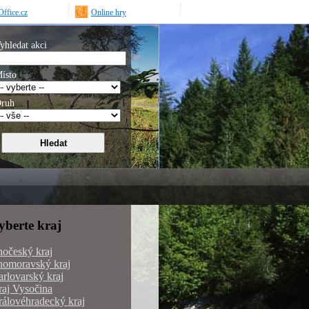
ffice.cz
Online hry
yhledat akci
ísto
ruh
yberte kraj
hočeský kraj
homoravský kraj
rlovarský kraj
aj Vysočina
álovéhradecký kraj