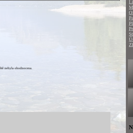
Li
Mo
O
Pa
Pl
P
St
Ús
Zl
ště nebyla ohodnocena.
N