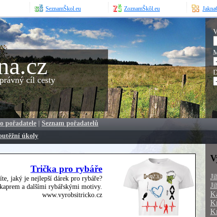
SeznamŠkol.eu
ZoznamŠkôl.eu
JaknaO
V
M
na.cz
D
rávný cíl cesty
o pořadatele
|
Seznam pořadatelů
outěžní úkoly
V
Trička pro rybáře
Ji
íte, jaký je nejlepší dárek pro rybáře?
Ji
, kaprem a dalšími rybářskými motivy.
Ka
www.vyrobsitricko.cz
Kr
Kr