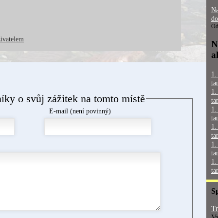
Na
do
Od
živatelem
N
a
1.
ta
1.
níky o svůj zážitek na tomto místě
ta
1.
E-mail (není povinný)
ta
1.
ta
1.
ta
1.
ta
S
Tr
Vy