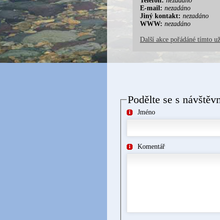
Telefon:
nezadáno
E-mail:
nezadáno
Jiný kontakt:
nezadáno
WWW:
nezadáno
Další akce pořádáné tímto u
Podělte se s návštěv
Jméno
Komentář