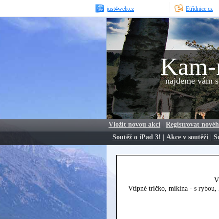
just4web.cz
Etřídnice.cz
Kam-
najdeme vám sp
Vložit novou akci
|
Registrovat novéh
Soutěž o iPad 3!
|
Akce v soutěži
|
S
V
Vtipné tričko, mikina - s rybou