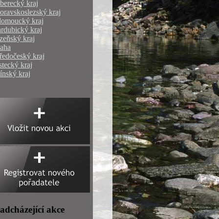
berecký kraj
ravskoslezský kraj
lomoucký kraj
rdubický kraj
zeňský kraj
raha
ředočeský kraj
tecký kraj
ínský kraj
adcházející akce