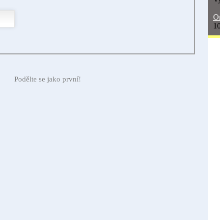
On
10
Podělte se jako první!