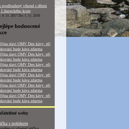
 prodloužený víkend s dětmi
 Libereckého kraje
: 4. 11. 2017 Do: 1. 11. 2030
ejlépe hodnocené
kce
 října slaví OMV Den kávy: při
nkování bude káva zdarma
 října slaví OMV Den kávy: při
nkování bude káva zdarma
 října slaví OMV Den kávy: při
nkování bude káva zdarma
 října slaví OMV Den kávy: při
nkování bude káva zdarma
 října slaví OMV Den kávy: při
nkování bude káva zdarma
 října slaví OMV Den kávy: při
nkování bude káva zdarma
přáteléné weby
ička s potiskem
robte si vlastní tričko