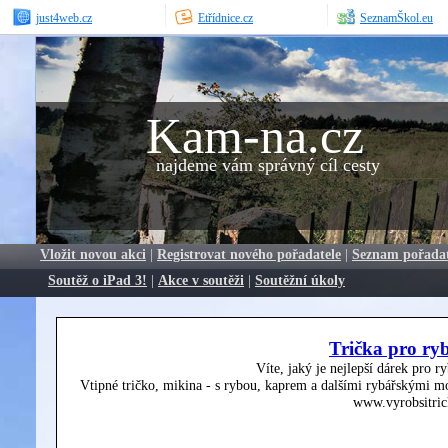
just4web.cz
Etřídnice.cz
SeznamŠkol.eu
Kam-na.cz
najdeme vám správný cíl cesty
Vložit novou akci
|
Registrovat nového pořadatele
|
Seznam pořada
Soutěž o iPad 3!
|
Akce v soutěži
|
Soutěžní úkoly
Trička pro ry
Víte, jaký je nejlepší dárek pro r
Vtipné tričko, mikina - s rybou, kaprem a dalšími rybářskými mo
www.vyrobsitric