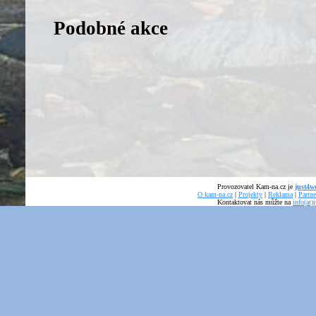
Podobné akce
Provozovatel Kam-na.cz je
just4we
O kam-na.cz
|
Projekty
|
Reklama
|
Partne
Kontaktovat nás můžte na
info(at)