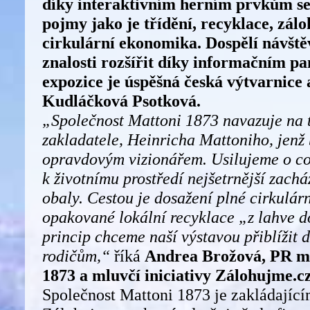
díky interaktivním herním prvkům s
pojmy jako je třídění, recyklace, zál
cirkulární ekonomika. Dospělí návště
znalosti rozšířit díky informačním p
expozice je úspěšná česká výtvarnice
Kudláčková Psotková.
„
Společnost Mattoni 1873 navazuje na t
zakladatele, Heinricha Mattoniho, jenž 
opravdovým vizionářem. Usilujeme o co 
k životnímu prostředí nejšetrnější zach
obaly. Cestou je dosažení plné cirkulár
opakované lokální recyklace „z lahve d
princip chceme naší výstavou přiblížit d
rodičům,“
říká
Andrea Brožová, PR m
1873 a mluvčí iniciativy Zálohujme.c
Společnost Mattoni 1873 je zakládající