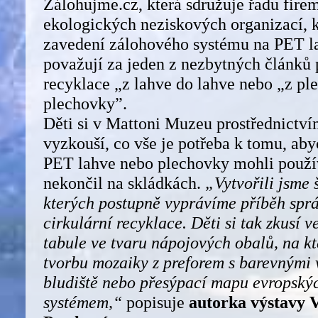
Zálohujme.cz, která sdružuje řadu fire
ekologických neziskových organizací, k
zavedení zálohového systému na PET l
považují za jeden z nezbytných článků 
recyklace „z lahve do lahve nebo „z pl
plechovky”.
Děti si v Mattoni Muzeu prostřednictv
vyzkouší, co vše je potřeba k tomu, ab
PET lahve nebo plechovky mohli použív
nekončil na skládkách.
„Vytvořili jsme 
kterých postupně vyprávíme příběh sp
cirkulární recyklace. Děti si tak zkusí v
tabule ve tvaru nápojových obalů, na kt
tvorbu mozaiky z preforem s barevnými 
bludiště nebo přesýpací mapu evropský
systémem,“
popisuje
autorka výstavy 