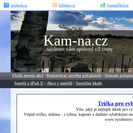
just4web.cz
Etřídnice.cz
SeznamŠkol.eu
Kam-na.cz
najdeme vám správný cíl cesty
Vložit novou akci
|
Registrovat nového pořadatele
|
Seznam pořada
Soutěž o iPad 3!
|
Akce v soutěži
|
Soutěžní úkoly
Trička pro ry
Víte, jaký je nejlepší dárek pro r
Vtipné tričko, mikina - s rybou, kaprem a dalšími rybářskými mo
www.vyrobsitric