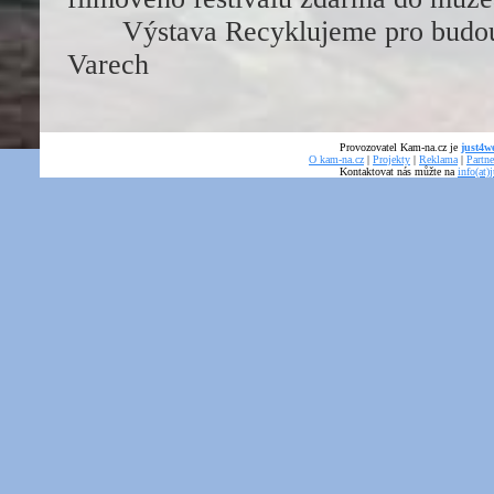
Výstava Recyklujeme pro budo
Varech
Provozovatel Kam-na.cz je
just4we
O kam-na.cz
|
Projekty
|
Reklama
|
Partne
Kontaktovat nás můžte na
info(at)