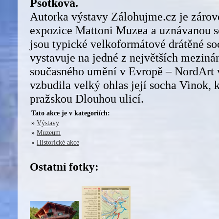
Psotková.
Autorka výstavy Zálohujme.cz je zárov
expozice Mattoni Muzea a uznávanou s
jsou typické velkoformátové drátěné so
vystavuje na jedné z největších meziná
současného umění v Evropě – NordArt
vzbudila velký ohlas její socha Vinok, k
pražskou Dlouhou ulicí.
Tato akce je v kategoriích:
»
Výstavy
»
Muzeum
»
Historické akce
Ostatní fotky: