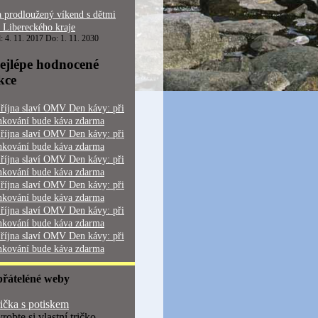
 prodloužený víkend s dětmi
 Libereckého kraje
: 4. 11. 2017 Do: 1. 11. 2030
ejlépe hodnocené
kce
 října slaví OMV Den kávy: při
nkování bude káva zdarma
 října slaví OMV Den kávy: při
nkování bude káva zdarma
 října slaví OMV Den kávy: při
nkování bude káva zdarma
 října slaví OMV Den kávy: při
nkování bude káva zdarma
 října slaví OMV Den kávy: při
nkování bude káva zdarma
 října slaví OMV Den kávy: při
nkování bude káva zdarma
přáteléné weby
ička s potiskem
robte si vlastní tričko