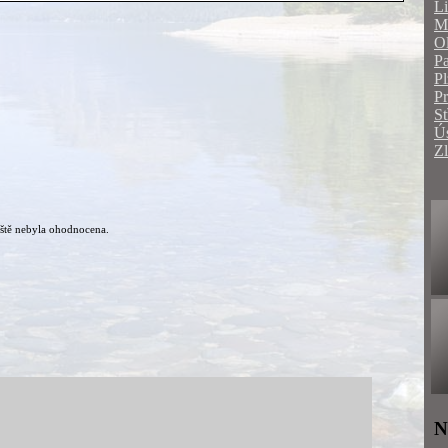
Li
Mo
O
Pa
Pl
P
St
Ús
Zl
ště nebyla ohodnocena.
N