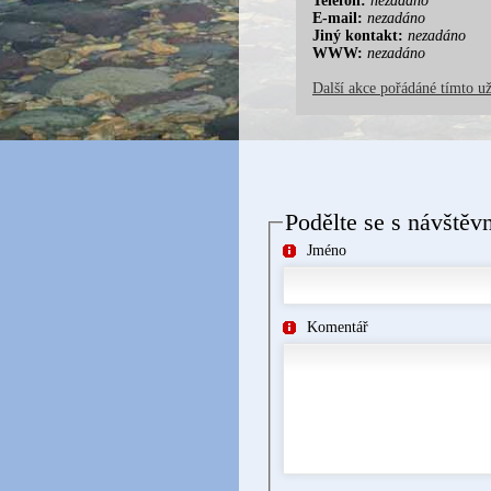
Telefon:
nezadáno
E-mail:
nezadáno
Jiný kontakt:
nezadáno
WWW:
nezadáno
Další akce pořádáné tímto u
Podělte se s návštěv
Jméno
Komentář