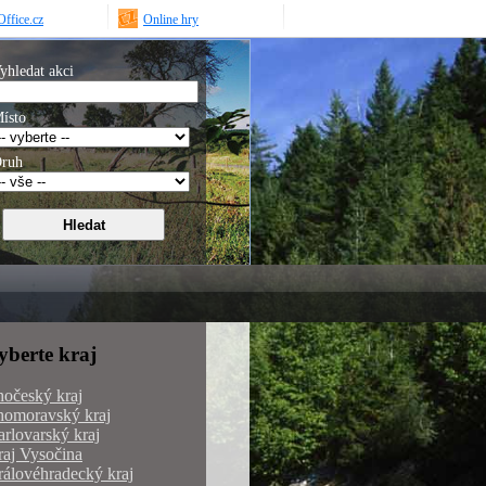
ffice.cz
Online hry
yhledat akci
ísto
ruh
yberte kraj
hočeský kraj
homoravský kraj
rlovarský kraj
aj Vysočina
álovéhradecký kraj