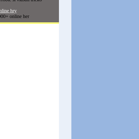
line hry
00+ online her