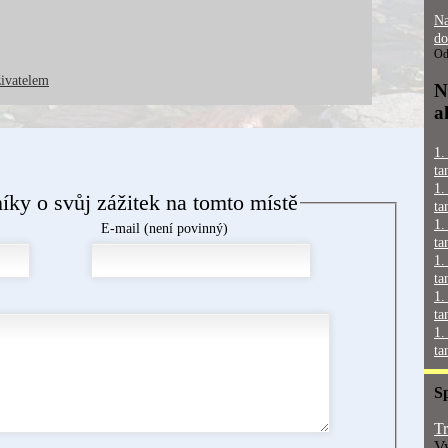
Na
do
Od
živatelem
N
a
1.
ta
1.
níky o svůj zážitek na tomto místě
ta
1.
E-mail (není povinný)
ta
1.
ta
1.
ta
1.
ta
S
Tr
Vy