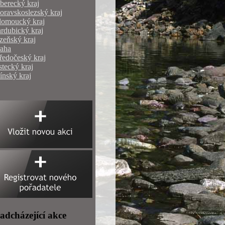
berecký kraj
ravskoslezský kraj
lomoucký kraj
rdubický kraj
zeňský kraj
raha
ředočeský kraj
tecký kraj
ínský kraj
adcházející akce