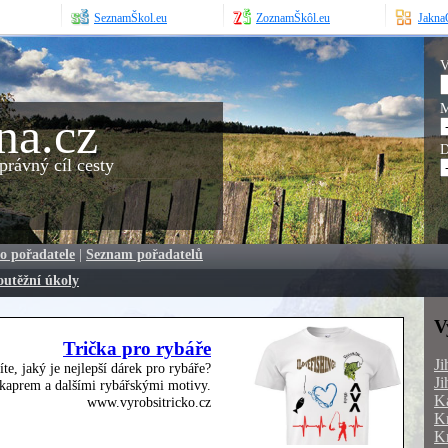
SeznamŠkol.eu
ZoznamŠkôl.eu
JaknaO
V
M
na.cz
D
rávný cíl cesty
o pořadatele
|
Seznam pořadatelů
outěžní úkoly
V
Trička pro rybáře
Ji
íte, jaký je nejlepší dárek pro rybáře?
Ji
, kaprem a dalšími rybářskými motivy.
Ka
www.vyrobsitricko.cz
Kr
Kr