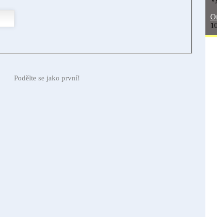
On
10
Podělte se jako první!