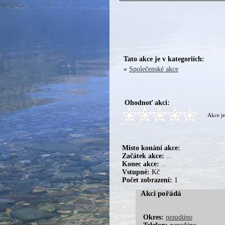
Tato akce je v kategoriích:
»
Společenské akce
Ohodnoť akci:
Akce je
Místo konání akce:
Začátek akce:
..
Konec akce:
..
Vstupné:
Kč
Počet zobrazení:
1
Akci pořádá
Okres:
nezadáno