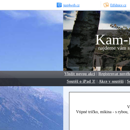
just4web.cz
Etřídnice.cz
Kam-
najdeme vám sp
Vložit novou akci
|
Registrovat novéh
Soutěž o iPad 3!
|
Akce v soutěži
|
S
V
Vtipné tričko, mikina - s rybou