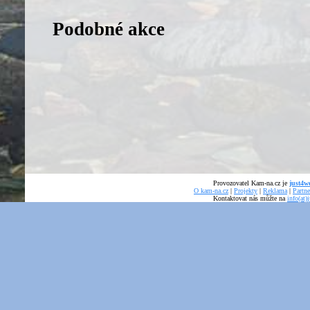
Podobné akce
Provozovatel Kam-na.cz je
just4we
O kam-na.cz
|
Projekty
|
Reklama
|
Partne
Kontaktovat nás můžte na
info(at)