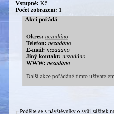
Vstupné:
Kč
Počet zobrazení:
1
Akci pořádá
Okres:
nezadáno
Telefon:
nezadáno
E-mail:
nezadáno
Jiný kontakt:
nezadáno
WWW:
nezadáno
Další akce pořádáné tímto uživatele
Podělte se s návštěvníky o svůj zážitek n