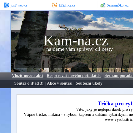
just4web.cz
Etřídnice.cz
SeznamŠkol.eu
Kam-na.cz
najdeme vám správný cíl cesty
Vložit novou akci
|
Registrovat nového pořadatele
|
Seznam pořada
Soutěž o iPad 3!
|
Akce v soutěži
|
Soutěžní úkoly
Trička pro ry
Víte, jaký je nejlepší dárek pro r
Vtipné tričko, mikina - s rybou, kaprem a dalšími rybářskými mo
www.vyrobsitric