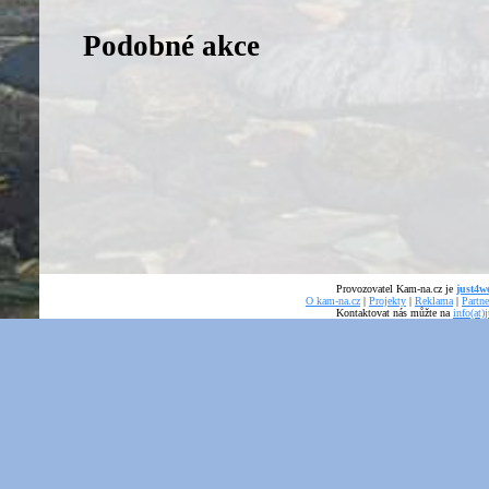
Podobné akce
Provozovatel Kam-na.cz je
just4we
O kam-na.cz
|
Projekty
|
Reklama
|
Partne
Kontaktovat nás můžte na
info(at)