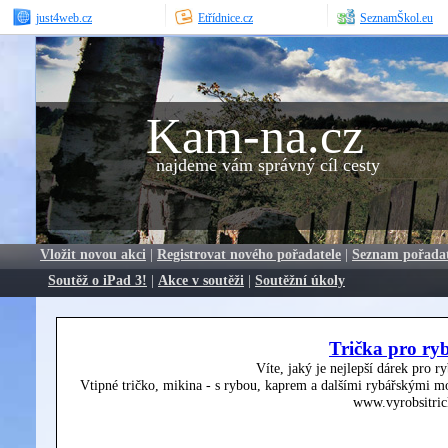
just4web.cz
Etřídnice.cz
SeznamŠkol.eu
Kam-na.cz
najdeme vám správný cíl cesty
Vložit novou akci
|
Registrovat nového pořadatele
|
Seznam pořada
Soutěž o iPad 3!
|
Akce v soutěži
|
Soutěžní úkoly
Trička pro ry
Víte, jaký je nejlepší dárek pro r
Vtipné tričko, mikina - s rybou, kaprem a dalšími rybářskými mo
www.vyrobsitric