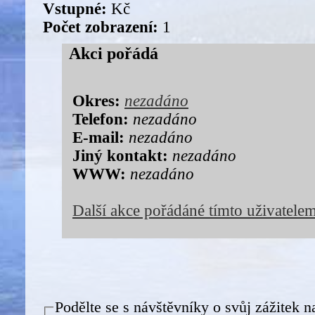
Vstupné:
Kč
Počet zobrazení:
1
Akci pořádá
Okres:
nezadáno
Telefon:
nezadáno
E-mail:
nezadáno
Jiný kontakt:
nezadáno
WWW:
nezadáno
Další akce pořádáné tímto uživatele
Podělte se s návštěvníky o svůj zážitek n