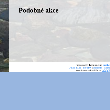
Podobné akce
Provozovatel Kam-na.cz je
just4we
O kam-na.cz
|
Projekty
|
Reklama
|
Partne
Kontaktovat nás můžte na
info(at)