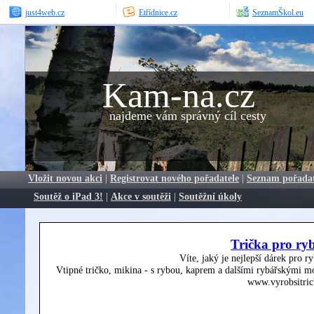
just4web.cz
Etřídnice.cz
SeznamŠkol.eu
Kam-na.cz
najdeme vám správný cíl cesty
Vložit novou akci
|
Registrovat nového pořadatele
|
Seznam pořada
Soutěž o iPad 3!
|
Akce v soutěži
|
Soutěžní úkoly
Trička pro ry
Víte, jaký je nejlepší dárek pro r
Vtipné tričko, mikina - s rybou, kaprem a dalšími rybářskými mo
www.vyrobsitric