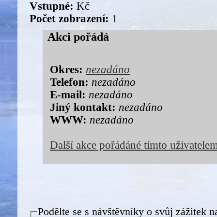
Vstupné:
Kč
Počet zobrazení:
1
Akci pořádá
Okres:
nezadáno
Telefon:
nezadáno
E-mail:
nezadáno
Jiný kontakt:
nezadáno
WWW:
nezadáno
Další akce pořádáné tímto uživatele
Podělte se s návštěvníky o svůj zážitek n