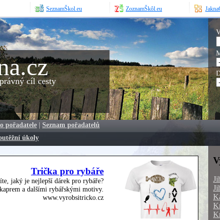
SeznamŠkol.eu
ZoznamŠkôl.eu
JaknaO
V
M
na.cz
D
rávný cíl cesty
o pořadatele
|
Seznam pořadatelů
outěžní úkoly
V
Trička pro rybáře
Ji
íte, jaký je nejlepší dárek pro rybáře?
Ji
, kaprem a dalšími rybářskými motivy.
Ka
www.vyrobsitricko.cz
Kr
Kr