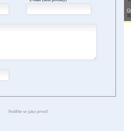
On
10
Podělte se jako první!