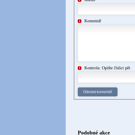
Komentář
Kontrola: Opište číslici pět
Podobné akce