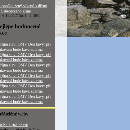
 prodloužený víkend s dětmi
 Libereckého kraje
: 4. 11. 2017 Do: 1. 11. 2030
ejlépe hodnocené
kce
 října slaví OMV Den kávy: při
nkování bude káva zdarma
 října slaví OMV Den kávy: při
nkování bude káva zdarma
 října slaví OMV Den kávy: při
nkování bude káva zdarma
 října slaví OMV Den kávy: při
nkování bude káva zdarma
 října slaví OMV Den kávy: při
nkování bude káva zdarma
 října slaví OMV Den kávy: při
nkování bude káva zdarma
přáteléné weby
ička s potiskem
robte si vlastní tričko