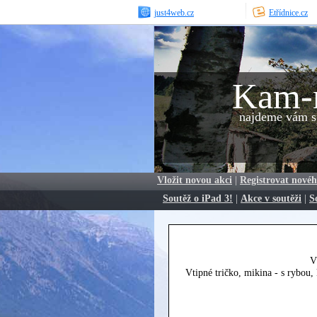
just4web.cz
Etřídnice.cz
Kam-
najdeme vám sp
Vložit novou akci
|
Registrovat novéh
Soutěž o iPad 3!
|
Akce v soutěži
|
S
V
Vtipné tričko, mikina - s rybou