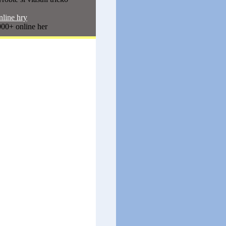
line hry
00+ online her