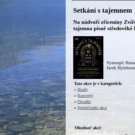
Setkání s tajemnem
Na nádvoří zříceniny Zvíř
tajemna písně středověké E
Vystoupí: Hana
Jarek Hylebrant
Tato akce je v kategoriích:
»
Hrady
»
Koncerty
»
Divadla
»
Společenské akce
Ohodnoť akci: