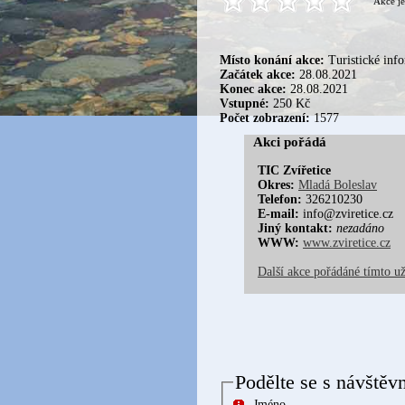
Akce je
Místo konání akce:
Turistické inf
Začátek akce:
28.08.2021
Konec akce:
28.08.2021
Vstupné:
250 Kč
Počet zobrazení:
1577
Akci pořádá
TIC Zvířetice
Okres:
Mladá Boleslav
Telefon:
326210230
E-mail:
info@zviretice.cz
Jiný kontakt:
nezadáno
WWW:
www.zviretice.cz
Další akce pořádáné tímto u
Podělte se s návštěv
Jméno