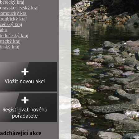
berecký kraj
ravskoslezský kraj
lomoucký kraj
rdubický kraj
zeňský kraj
raha
ředočeský kraj
tecký kraj
ínský kraj
adcházející akce