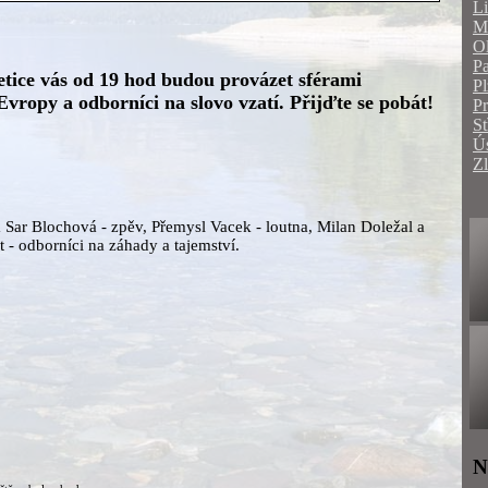
Li
Mo
O
Pa
etice vás od 19 hod budou provázet sférami
Pl
vropy a odborníci na slovo vzatí. Přijďte se pobát!
P
St
Ús
Zl
 Sar Blochová - zpěv, Přemysl Vacek - loutna, Milan Doležal a
 - odborníci na záhady a tajemství.
N