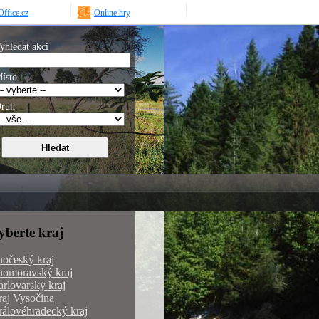
ffice.cz
Online hry
yhledat akci
ísto
ruh
yberte kraj
hočeský kraj
homoravský kraj
rlovarský kraj
aj Vysočina
álovéhradecký kraj