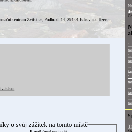
ště nebyla ohodnocena.
Na
do
Od
ormační centrum Zvířetice, Podhradí 14, 294 01 Bakov nad Jizerou
N
a
1.
ta
1.
ta
1.
ta
1.
ta
1.
živatelem
ta
1.
ta
S
níky o svůj zážitek na tomto místě
Tr
Vy
E-mail (není povinný)