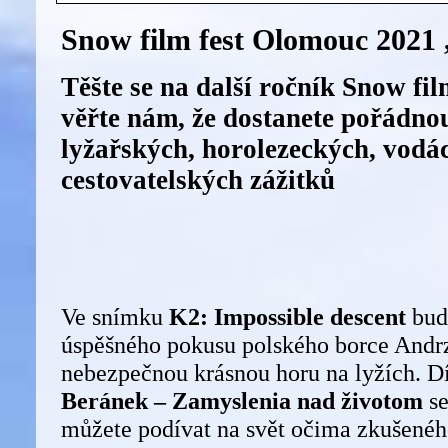
Snow film fest Olomouc 2021 
Těšte se na další ročník Snow fil
věřte nám, že dostanete pořádno
lyžařských, horolezeckých, vodá
cestovatelských zážitků
Ve snímku
K2: Impossible descent
bud
úspěšného pokusu polského borce Andrze
nebezpečnou krásnou horu na lyžích. 
Beránek – Zamyslenia nad životom
se
můžete podívat na svět očima zkušenéh