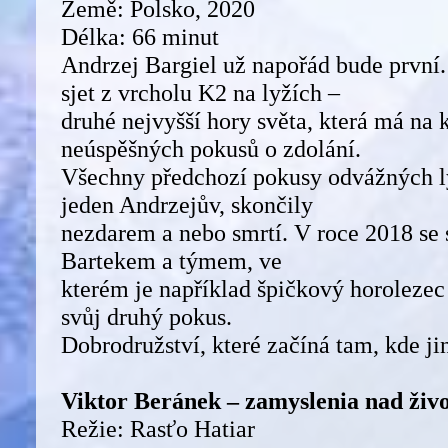
Země: Polsko, 2020
Délka: 66 minut
Andrzej Bargiel už napořád bude první.
sjet z vrcholu K2 na lyžích –
druhé nejvyšší hory světa, která má na 
neúspěšných pokusů o zdolání.
Všechny předchozí pokusy odvážných l
jeden Andrzejův, skončily
nezdarem a nebo smrtí. V roce 2018 se 
Bartekem a týmem, ve
kterém je například špičkový horolezec
svůj druhý pokus.
Dobrodružství, které začíná tam, kde ji
Viktor Beránek – zamyslenia nad živ
Režie: Rasťo Hatiar