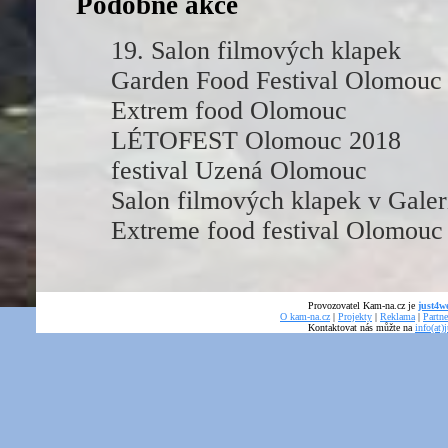
Podobné akce
19. Salon filmových klapek
Garden Food Festival Olomouc
Extrem food Olomouc
LÉTOFEST Olomouc 2018
festival Uzená Olomouc
Salon filmových klapek v Gale
Extreme food festival Olomouc
Provozovatel Kam-na.cz je
just4we
O kam-na.cz
|
Projekty
|
Reklama
|
Partne
Kontaktovat nás můžte na
info(at)