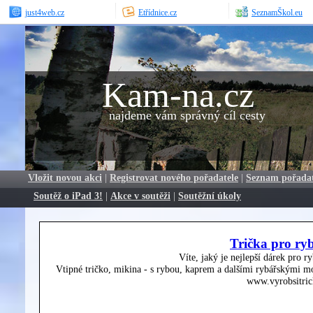
just4web.cz
Etřídnice.cz
SeznamŠkol.eu
Kam-na.cz
najdeme vám správný cíl cesty
Vložit novou akci
|
Registrovat nového pořadatele
|
Seznam pořada
Soutěž o iPad 3!
|
Akce v soutěži
|
Soutěžní úkoly
Trička pro ry
Víte, jaký je nejlepší dárek pro r
Vtipné tričko, mikina - s rybou, kaprem a dalšími rybářskými mo
www.vyrobsitric