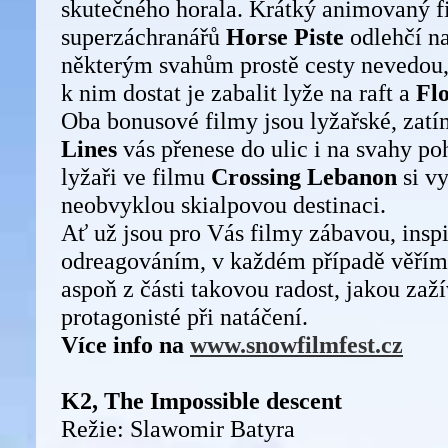
skutečného horala. Krátký animovaný fi
superzáchranářů
Horse Piste
odlehčí n
některým svahům prostě cesty nevedou, 
k nim dostat je zabalit lyže na raft a
Flo
Oba bonusové filmy jsou lyžařské, zat
Lines
vás přenese do ulic i na svahy po
lyžaři ve filmu
Crossing Lebanon
si vy
neobvyklou skialpovou destinaci.
Ať už jsou pro Vás filmy zábavou, insp
odreagováním, v každém případě věřím
aspoň z části takovou radost, jakou zaží
protagonisté při natáčení.
Více info na
www.snowfilmfest.cz
K2, The Impossible descent
Režie: Slawomir Batyra