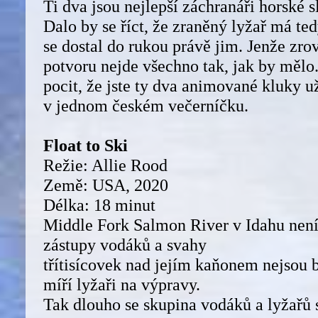
Ti dva jsou nejlepší záchranáři horské s
Dalo by se říct, že zraněný lyžař má tedy
se dostal do rukou právě jim. Jenže zro
potvoru nejde všechno tak, jak by měl
pocit, že jste ty dva animované kluky 
v jednom českém večerníčku.
Float to Ski
Režie: Allie Rood
Země: USA, 2020
Délka: 18 minut
Middle Fork Salmon River v Idahu není 
zástupy vodáků a svahy
třítisícovek nad jejím kaňonem nejsou 
míří lyžaři na výpravy.
Tak dlouho se skupina vodáků a lyžařů 