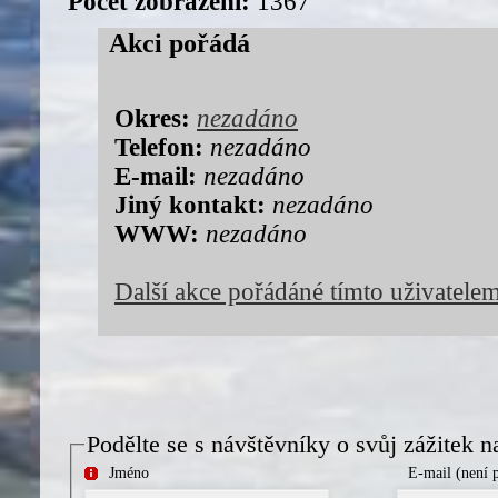
Počet zobrazení:
1367
Akci pořádá
Okres:
nezadáno
Telefon:
nezadáno
E-mail:
nezadáno
Jiný kontakt:
nezadáno
WWW:
nezadáno
Další akce pořádáné tímto uživatele
Podělte se s návštěvníky o svůj zážitek n
Jméno
E-mail (není 