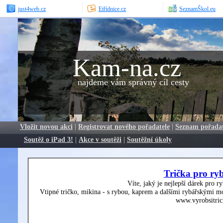
just4web.cz
Etřídnice.cz
SeznamŠkol.eu
Kam-na.cz
najdeme vám správný cíl cesty
Vložit novou akci
|
Registrovat nového pořadatele
|
Seznam pořada
Soutěž o iPad 3!
|
Akce v soutěži
|
Soutěžní úkoly
Trička pro ry
Víte, jaký je nejlepší dárek pro r
Vtipné tričko, mikina - s rybou, kaprem a dalšími rybářskými mo
www.vyrobsitric