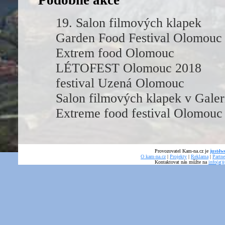
Podobné akce
19. Salon filmových klapek
Garden Food Festival Olomouc
Extrem food Olomouc
LÉTOFEST Olomouc 2018
festival Uzená Olomouc
Salon filmových klapek v Gale
Extreme food festival Olomouc
Provozovatel Kam-na.cz je
just4we
O kam-na.cz
|
Projekty
|
Reklama
|
Partne
Kontaktovat nás můžte na
info(at)