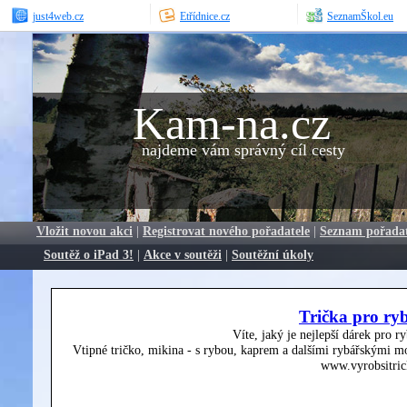
just4web.cz
Etřídnice.cz
SeznamŠkol.eu
Kam-na.cz
najdeme vám správný cíl cesty
Vložit novou akci
|
Registrovat nového pořadatele
|
Seznam pořada
Soutěž o iPad 3!
|
Akce v soutěži
|
Soutěžní úkoly
Trička pro ry
Víte, jaký je nejlepší dárek pro r
Vtipné tričko, mikina - s rybou, kaprem a dalšími rybářskými mo
www.vyrobsitric