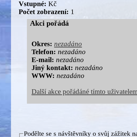
Vstupné:
Kč
Počet zobrazení:
1
Akci pořádá
Okres:
nezadáno
Telefon:
nezadáno
E-mail:
nezadáno
Jiný kontakt:
nezadáno
WWW:
nezadáno
Další akce pořádáné tímto uživatele
Podělte se s návštěvníky o svůj zážitek n