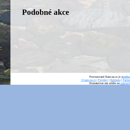
Podobné akce
Provozovatel Kam-na.cz je
just4we
O kam-na.cz
|
Projekty
|
Reklama
|
Partne
Kontaktovat nás můžte na
info(at)