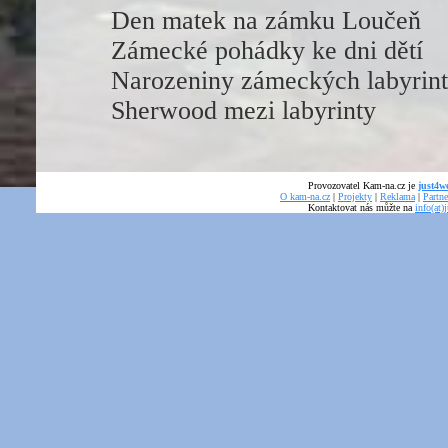
Den matek na zámku Loučeň
Zámecké pohádky ke dni dětí
Narozeniny zámeckých labyrin
Sherwood mezi labyrinty
Provozovatel Kam-na.cz je
just4we
O kam-na.cz
|
Projekty
|
Reklama
|
Partne
Kontaktovat nás můžte na
info(at)