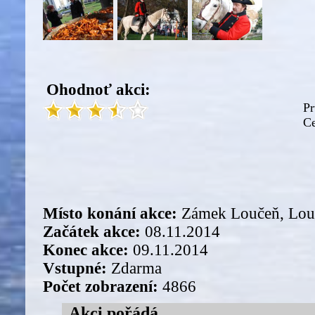
Ohodnoť akci:
Pr
Ce
Místo konání akce:
Zámek Loučeň, Louč
Začátek akce:
08.11.2014
Konec akce:
09.11.2014
Vstupné:
Zdarma
Počet zobrazení:
4866
Akci pořádá