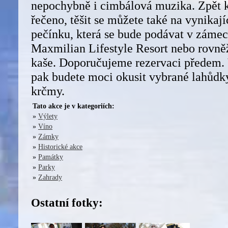
nepochybně i cimbálová muzika. Zpět k 
řečeno, těšit se můžete také na vynikaj
pečínku, která se bude podávat v zámec
Maxmilian Lifestyle Resort nebo rovněž
kaše. Doporučujeme rezervaci předem
pak budete moci okusit vybrané lahůdk
krčmy.
Tato akce je v kategoriích:
»
Výlety
»
Víno
»
Zámky
»
Historické akce
»
Památky
»
Parky
»
Zahrady
Ostatní fotky: