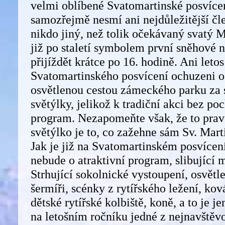
velmi oblíbené Svatomartinské posvíce
samozřejmě nesmí ani nejdůležitější čl
nikdo jiný, než tolik očekávaný svatý Ma
již po staletí symbolem první sněhové n
přijíždět krátce po 16. hodině. Ani let
Svatomartinského posvícení ochuzeni 
osvětlenou cestou zámeckého parku za
světýlky, jelikož k tradiční akci bez poc
program. Nezapomeňte však, že to prav
světýlko je to, co zažehne sám Sv. Mar
Jak je již na Svatomartinském posvíce
nebude o atraktivní program, slibující 
Strhující sokolnické vystoupení, osvětl
šermíři, scénky z rytířského ležení, kov
dětské rytířské kolbiště, koně, a to je j
na letošním ročníku jedné z nejnavštěv