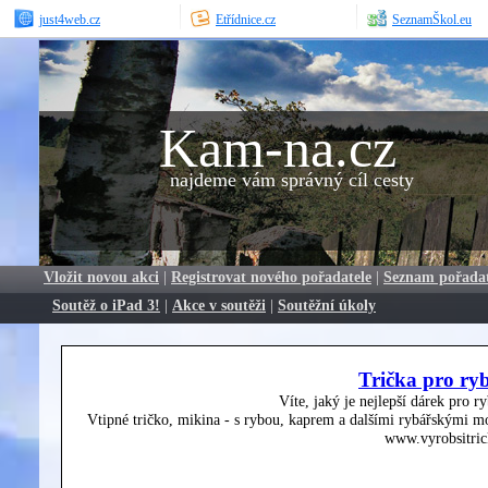
just4web.cz
Etřídnice.cz
SeznamŠkol.eu
Kam-na.cz
najdeme vám správný cíl cesty
Vložit novou akci
|
Registrovat nového pořadatele
|
Seznam pořada
Soutěž o iPad 3!
|
Akce v soutěži
|
Soutěžní úkoly
Trička pro ry
Víte, jaký je nejlepší dárek pro r
Vtipné tričko, mikina - s rybou, kaprem a dalšími rybářskými mo
www.vyrobsitric