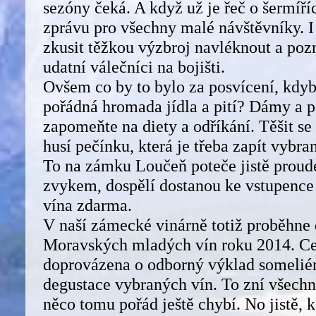
sezóny čeká. A když už je řeč o šermíř
zprávu pro všechny malé návštěvníky. I
zkusit těžkou výzbroj navléknout a poznat
udatní válečníci na bojišti.
Ovšem co by to bylo za posvícení, kdy
pořádná hromada jídla a pití? Dámy a p
zapomeňte na diety a odříkání. Těšit se
husí pečínku, která je třeba zapít vyb
To na zámku Loučeň poteče jistě proude
zvykem, dospělí dostanou ke vstupence
vína zdarma.
V naší zámecké vinárně totiž proběhne
Moravských mladých vín roku 2014. Ce
doprovázena o odborný výklad somelié
degustace vybraných vín. To zní všechn
něco tomu pořád ještě chybí. No jistě, k