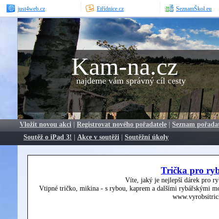
just4web.cz
Etřídnice.cz
SeznamŠkol.eu
Kam-na.cz
najdeme vám správný cíl cesty
Vložit novou akci
|
Registrovat nového pořadatele
|
Seznam pořada
Soutěž o iPad 3!
|
Akce v soutěži
|
Soutěžní úkoly
Trička pro ry
Víte, jaký je nejlepší dárek pro r
Vtipné tričko, mikina - s rybou, kaprem a dalšími rybářskými mo
www.vyrobsitric