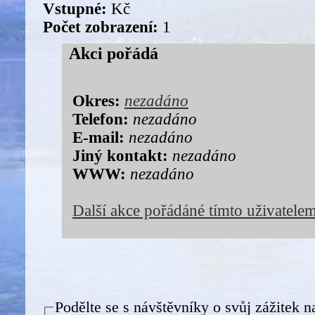
Vstupné:
Kč
Počet zobrazení:
1
Akci pořádá
Okres:
nezadáno
Telefon:
nezadáno
E-mail:
nezadáno
Jiný kontakt:
nezadáno
WWW:
nezadáno
Další akce pořádáné tímto uživatele
Podělte se s návštěvníky o svůj zážitek n