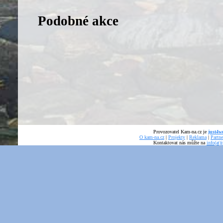
Podobné akce
Provozovatel Kam-na.cz je
just4we
O kam-na.cz
|
Projekty
|
Reklama
|
Partne
Kontaktovat nás můžte na
info(at)