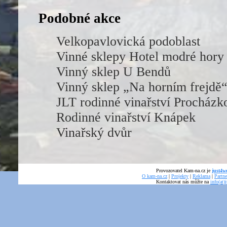
Podobné akce
Velkopavlovická podoblast
Vinné sklepy Hotel modré hory
Vinný sklep U Bendů
Vinný sklep „Na horním frejdě
JLT rodinné vinařství Procházk
Rodinné vinařství Knápek
Vinařský dvůr
Provozovatel Kam-na.cz je
just4we
O kam-na.cz
|
Projekty
|
Reklama
|
Partne
Kontaktovat nás můžte na
info(at)