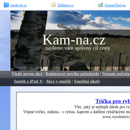
just4web.cz
Etřídnice.cz
SeznamŠkol.eu
Kam-na.cz
najdeme vám správný cíl cesty
Vložit novou akci
|
Registrovat nového pořadatele
|
Seznam pořada
Soutěž o iPad 3!
|
Akce v soutěži
|
Soutěžní úkoly
Trička pro ry
Víte, jaký je nejlepší dárek pro r
Vtipné tričko, mikina - s rybou, kaprem a dalšími rybářskými mo
www.vyrobsitric