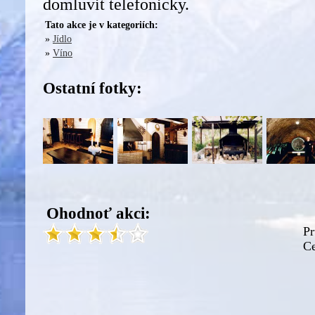
domluvit telefonicky.
Tato akce je v kategoriích:
»
Jídlo
»
Víno
Ostatní fotky:
Ohodnoť akci:
Pr
Ce