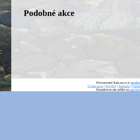
Podobné akce
Provozovatel Kam-na.cz je
just4we
O kam-na.cz
|
Projekty
|
Reklama
|
Partne
Kontaktovat nás můžte na
info(at)