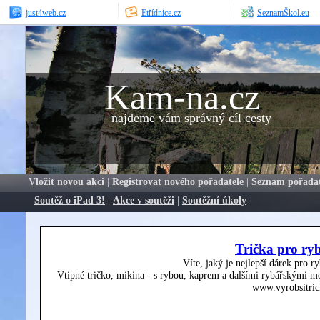
just4web.cz
Etřídnice.cz
SeznamŠkol.eu
Kam-na.cz
najdeme vám správný cíl cesty
Vložit novou akci
|
Registrovat nového pořadatele
|
Seznam pořada
Soutěž o iPad 3!
|
Akce v soutěži
|
Soutěžní úkoly
Trička pro ry
Víte, jaký je nejlepší dárek pro r
Vtipné tričko, mikina - s rybou, kaprem a dalšími rybářskými mo
www.vyrobsitric