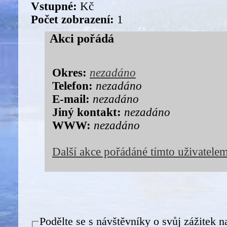
Vstupné:
Kč
Počet zobrazení:
1
Akci pořádá
Okres:
nezadáno
Telefon:
nezadáno
E-mail:
nezadáno
Jiný kontakt:
nezadáno
WWW:
nezadáno
Další akce pořádáné tímto uživatele
Podělte se s návštěvníky o svůj zážitek n