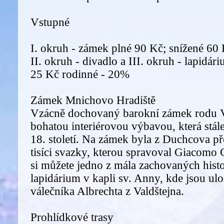
Vstupné
I. okruh - zámek plné 90 Kč; snížené 60
II. okruh - divadlo a III. okruh - lapidár
25 Kč rodinné - 20%
Zámek Mnichovo Hradiště
Vzácně dochovaný barokní zámek rodu V
bohatou interiérovou výbavou, která stá
18. století. Na zámek byla z Duchcova p
tisíci svazky, kterou spravoval Giacomo
si můžete jedno z mála zachovaných hist
lapidárium v kapli sv. Anny, kde jsou ul
válečníka Albrechta z Valdštejna.
Prohlídkové trasy