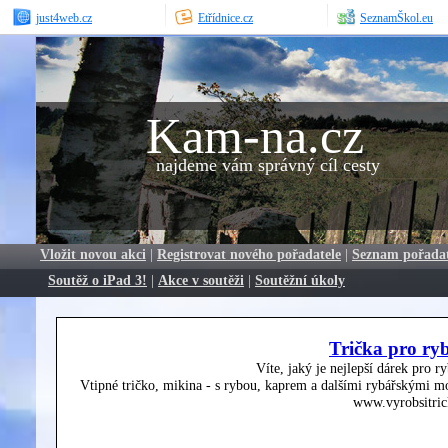
just4web.cz
Etřídnice.cz
SeznamŠkol.eu
Kam-na.cz
najdeme vám správný cíl cesty
Vložit novou akci
|
Registrovat nového pořadatele
|
Seznam pořada
Soutěž o iPad 3!
|
Akce v soutěži
|
Soutěžní úkoly
Trička pro ry
Víte, jaký je nejlepší dárek pro r
Vtipné tričko, mikina - s rybou, kaprem a dalšími rybářskými mo
www.vyrobsitric