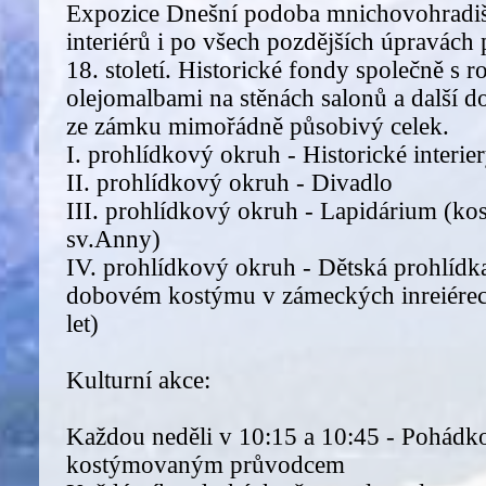
Expozice Dnešní podoba mnichovohradi
interiérů i po všech pozdějších úpravách
18. století. Historické fondy společně s
olejomalbami na stěnách salonů a další 
ze zámku mimořádně působivý celek.
I. prohlídkový okruh - Historické interie
II. prohlídkový okruh - Divadlo
III. prohlídkový okruh - Lapidárium (kost
sv.Anny)
IV. prohlídkový okruh - Dětská prohlíd
dobovém kostýmu v zámeckých inreiérec
let)
Kulturní akce:
Každou neděli v 10:15 a 10:45 - Pohádk
kostýmovaným průvodcem