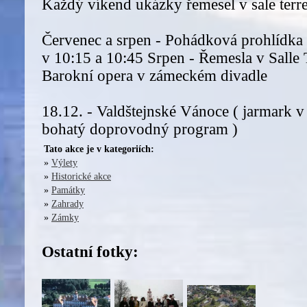
Každý víkend ukázky řemesel v sale terr
Červenec a srpen - Pohádková prohlídka
v 10:15 a 10:45 Srpen - Řemesla v Salle
Barokní opera v zámeckém divadle
18.12. - Valdštejnské Vánoce ( jarmark
bohatý doprovodný program )
Tato akce je v kategoriích:
»
Výlety
»
Historické akce
»
Památky
»
Zahrady
»
Zámky
Ostatní fotky: