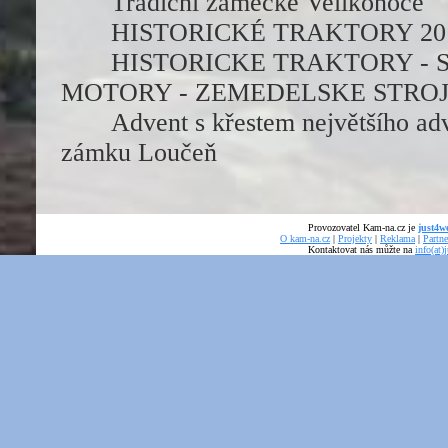
Tradiční zámecké Velikonoce
HISTORICKÉ TRAKTORY 20
HISTORICKE TRAKTORY - 
MOTORY - ZEMEDELSKE STRO
Advent s křestem největšího ad
zámku Loučeň
Provozovatel Kam-na.cz je
just4we
O kam-na.cz
|
Projekty
|
Reklama
|
Partne
Kontaktovat nás můžte na
info(at)