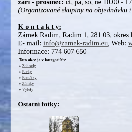
září - prosinec:
čt, pá, so, ne 10.00 - 
(Organizované skupiny na objednávku i 
K o n t a k t y:
Zámek Radim, Radim 1, 281 03, okres 
E- mail:
info@zamek-radim.eu
, Web:
w
Informace: 774 607 650
Tato akce je v kategoriích:
»
Zahrady
»
Parky
»
Památky
»
Zámky
»
Výlety
Ostatní fotky: