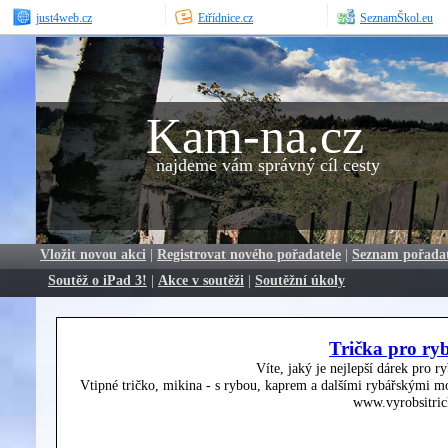
just4web.cz
Etřídnice.cz
SeznamŠkol.eu
Kam-na.cz
najdeme vám správný cíl cesty
Vložit novou akci
|
Registrovat nového pořadatele
|
Seznam pořada
Soutěž o iPad 3!
|
Akce v soutěži
|
Soutěžní úkoly
Trička pro ry
Víte, jaký je nejlepší dárek pro r
Vtipné tričko, mikina - s rybou, kaprem a dalšími rybářskými mo
www.vyrobsitric