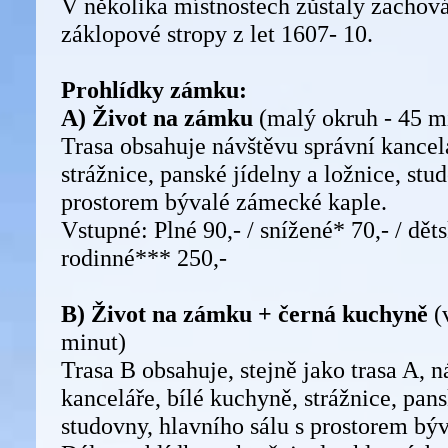
V několika místnostech zůstaly zacho
záklopové stropy z let 1607- 10.
Prohlídky zámku:
A)
Život na zámku
(malý okruh - 45 m
Trasa obsahuje návštěvu správní kancel
strážnice, panské jídelny a ložnice, stu
prostorem bývalé zámecké kaple.
Vstupné: Plné 90,- / snížené* 70,- / děts
rodinné*** 250,-
B)
Život na zámku + černá kuchyně
(
minut)
Trasa B obsahuje, stejně jako trasa A, 
kanceláře, bílé kuchyně, strážnice, pans
studovny, hlavního sálu s prostorem bý