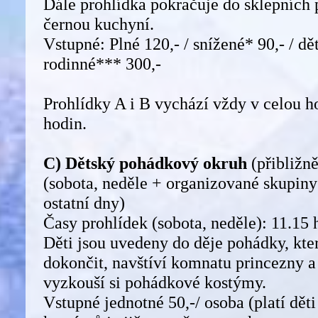
Dále prohlídka pokračuje do sklepních 
černou kuchyní.
Vstupné: Plné 120,- / snížené* 90,- / dět
rodinné*** 300,-
Prohlídky A i B vychází vždy v celou h
hodin.
C) Dětský pohádkový okruh
(přibližn
(sobota, neděle + organizované skupiny
ostatní dny)
Časy prohlídek (sobota, neděle): 11.15 h
Děti jsou uvedeny do děje pohádky, kte
dokončit, navštíví komnatu princezny a
vyzkouší si pohádkové kostýmy.
Vstupné jednotné 50,-/ osoba (platí děti 