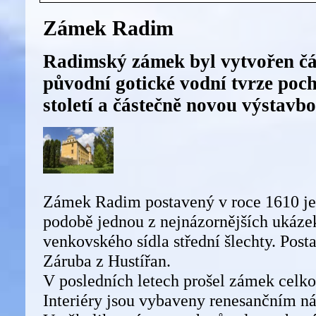
Zámek Radim
Radimský zámek byl vytvořen čá
původní gotické vodní tvrze pochá
století a částečně novou výstavbo
Zámek Radim postavený v roce 1610 je
podobě jednou z nejnázornějších ukáze
venkovského sídla střední šlechty. Posta
Záruba z Hustířan.
V posledních letech prošel zámek celko
Interiéry jsou vybaveny renesančním n