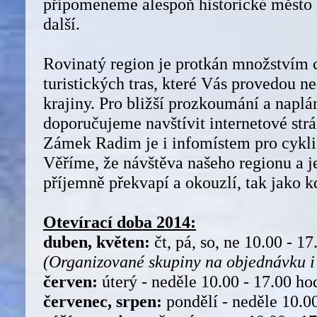
připomeneme alespoň historické město
další.
Rovinatý region je protkán množstvím 
turistických tras, které Vás provedou n
krajiny. Pro bližší prozkoumání a naplá
doporučujeme navštívit internetové str
Zámek Radim je i infomístem pro cyklis
Věříme, že návštěva našeho regionu a 
příjemně překvapí a okouzlí, tak jako k
Otevírací doba 2014:
duben, květen:
čt, pá, so, ne 10.00 - 1
(Organizované skupiny na objednávku i 
červen:
úterý - neděle 10.00 - 17.00 ho
červenec, srpen:
pondělí - neděle 10.00