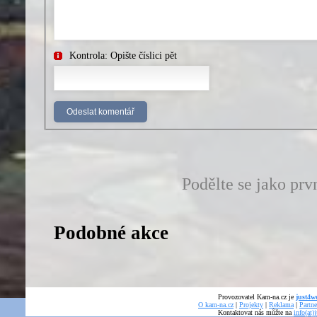
Kontrola: Opište číslici pět
Podělte se jako prv
Podobné akce
Provozovatel Kam-na.cz je
just4we
O kam-na.cz
|
Projekty
|
Reklama
|
Partne
Kontaktovat nás můžte na
info(at)