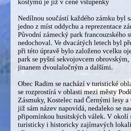
kostýmů je již v ceně vstupenky
Nedílnou součástí každého zámku byl 
jedno z míst oddychu a reprezentace z
Původní zámecký park francouzského st
nedochoval. Ve dvacátých letech byl př
při této úpravě bylo založeno vcelku oj
park se pyšní sekvojovcem obrovským, 
jinanem dvoulaločným a dalšími.
Obec Radim se nachází v turistické obla
se rozprostírá v oblasti mezi městy Pod
Zásmuky, Kostelec nad Černými lesy 
již sám název napovídá, nedaleko se na
připomínkou husitských válek. V okolí 
turisticky i historicky zajímavých lokali