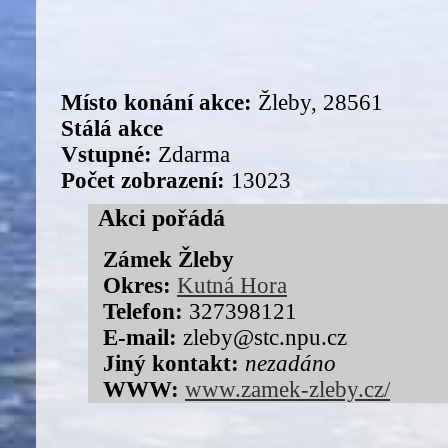
Místo konání akce:
Žleby, 28561
Stálá akce
Vstupné:
Zdarma
Počet zobrazení:
13023
Akci pořádá
Zámek Žleby
Okres:
Kutná Hora
Telefon:
327398121
E-mail:
zleby@stc.npu.cz
Jiný kontakt:
nezadáno
WWW:
www.zamek-zleby.cz/