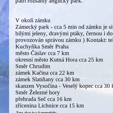
patří rozsáhlý anglický park.
V okolí zámku
Zámecký park - cca 5 min od zámku je s
bílými jeleny, dravými ptáky, černou i do
provozován správou zámku ) Kontakt: te
Kuchyňka Směr Praha
město Čáslav cca 7 km
okresní město Kutná Hora cca 25 km
Směr Chrudim
zámek Kačina cca 22 km
zámek Slatiňany cca 30 km
skanzen Vysočina - Veselý kopec cca 30
Směr Železné hory
přehrada Seč cca 16 km
zřícenina Lichnice cca 15 km
Tato akce je v kategoriích: