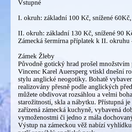
Vstupné
I. okruh: základní 100 Kč, snížené 60Kč
II. okruh: základní 130 Kč, snížené 90 
Zámecká šermírna příplatek k II. okruhu
Zámek Žleby
Původně gotický hrad prošel množstvím 
Vincenc Karel Auersperg vtiskl dnešní 
stylu anglické neogotiky. Bohatě vybaven
realizovány přesně podle anglických před
můžete obdivovat rozsáhlou a velmi boha
starožitností, skla a nábytku. Přístupná je 
zařízená zámecká kuchyně, vybavená do
vymoženostmi či jedno z mála dochovaný
Výstup na zámeckou věž nabízí vyhlídku