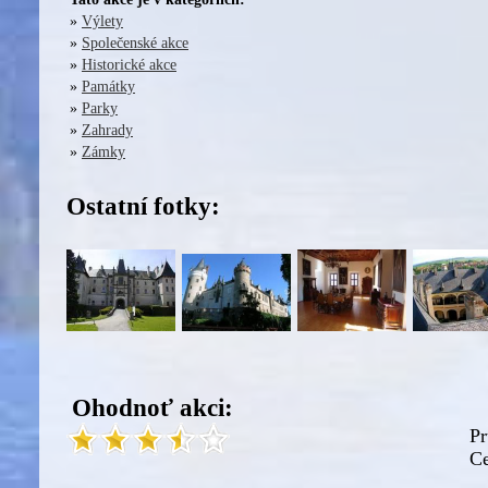
»
Výlety
»
Společenské akce
»
Historické akce
»
Památky
»
Parky
»
Zahrady
»
Zámky
Ostatní fotky:
Ohodnoť akci:
Pr
Ce