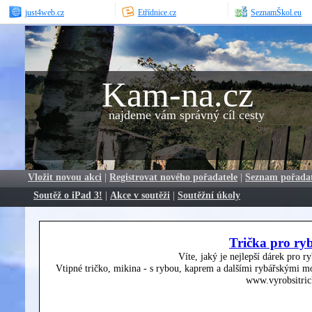
just4web.cz
Etřídnice.cz
SeznamŠkol.eu
Kam-na.cz
najdeme vám správný cíl cesty
Vložit novou akci
|
Registrovat nového pořadatele
|
Seznam pořada
Soutěž o iPad 3!
|
Akce v soutěži
|
Soutěžní úkoly
Trička pro ry
Víte, jaký je nejlepší dárek pro r
Vtipné tričko, mikina - s rybou, kaprem a dalšími rybářskými mo
www.vyrobsitric