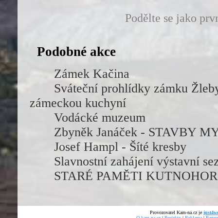
Podělte se jako prv
Podobné akce
Zámek Kačina
Sváteční prohlídky zámku Žleb
zámeckou kuchyní
Vodácké muzeum
Zbyněk Janáček - STAVBY M
Josef Hampl - Šíté kresby
Slavnostní zahájení výstavní s
STARÉ PAMĚTI KUTNOHOR
Provozovatel Kam-na.cz je
just4we
O kam-na.cz
|
Projekty
|
Reklama
|
Partne